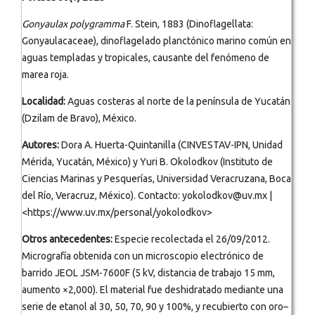
Gonyaulax polygramma
F. Stein, 1883 (Dinoflagellata:
Gonyaulacaceae), dinoflagelado planctónico marino común en
aguas templadas y tropicales, causante del fenómeno de
marea roja.
Localidad:
Aguas costeras al norte de la península de Yucatán
(Dzilam de Bravo), México.
Autores:
Dora A. Huerta-Quintanilla (CINVESTAV-IPN, Unidad
Mérida, Yucatán, México) y Yuri B. Okolodkov (Instituto de
Ciencias Marinas y Pesquerías, Universidad Veracruzana, Boca
del Río, Veracruz, México). Contacto: yokolodkov@uv.mx |
<https://www.uv.mx/personal/yokolodkov>
Otros antecedentes:
Especie recolectada el 26/09/2012.
Micrografía obtenida con un microscopio electrónico de
barrido JEOL JSM-7600F (5 kV, distancia de trabajo 15 mm,
aumento ×2,000). El material fue deshidratado mediante una
serie de etanol al 30, 50, 70, 90 y 100%, y recubierto con oro–