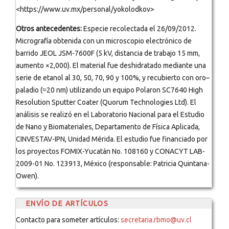
<https://www.uv.mx/personal/yokolodkov>
Otros antecedentes:
Especie recolectada el 26/09/2012.
Micrografía obtenida con un microscopio electrónico de
barrido JEOL JSM-7600F (5 kV, distancia de trabajo 15 mm,
aumento ×2,000). El material fue deshidratado mediante una
serie de etanol al 30, 50, 70, 90 y 100%, y recubierto con oro–
paladio (≈20 nm) utilizando un equipo Polaron SC7640 High
Resolution Sputter Coater (Quorum Technologies Ltd). El
análisis se realizó en el Laboratorio Nacional para el Estudio
de Nano y Biomateriales, Departamento de Física Aplicada,
CINVESTAV-IPN, Unidad Mérida. El estudio fue financiado por
los proyectos FOMIX-Yucatán No. 108160 y CONACYT LAB-
2009-01 No. 123913, México (responsable: Patricia Quintana-
Owen).
ENVÍO DE ARTÍCULOS
Contacto para someter artículos:
secretaria.rbmo@uv.cl