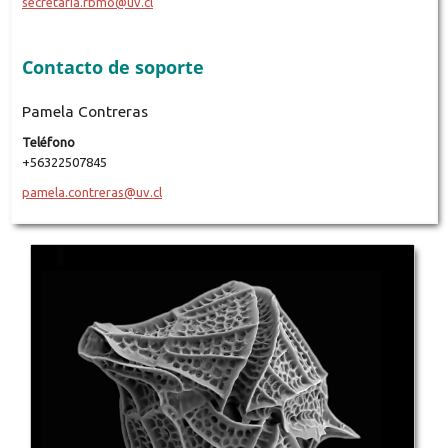
secretaria.rbmo@uv.cl
Contacto de soporte
Pamela Contreras
Teléfono
+56322507845
pamela.contreras@uv.cl