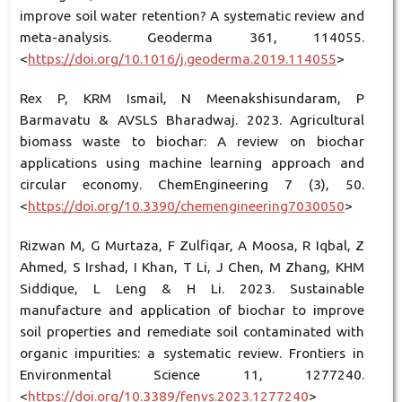
improve soil water retention? A systematic review and
meta-analysis. Geoderma 361, 114055.
<
https://doi.org/10.1016/j.geoderma.2019.114055
>
Rex P, KRM Ismail, N Meenakshisundaram, P
Barmavatu & AVSLS Bharadwaj. 2023. Agricultural
biomass waste to biochar: A review on biochar
applications using machine learning approach and
circular economy. ChemEngineering 7 (3), 50.
<
https://doi.org/10.3390/chemengineering7030050
>
Rizwan M, G Murtaza, F Zulfiqar, A Moosa, R Iqbal, Z
Ahmed, S Irshad, I Khan, T Li, J Chen, M Zhang, KHM
Siddique, L Leng & H Li. 2023. Sustainable
manufacture and application of biochar to improve
soil properties and remediate soil contaminated with
organic impurities: a systematic review. Frontiers in
Environmental Science 11, 1277240.
<
https://doi.org/10.3389/fenvs.2023.1277240
>