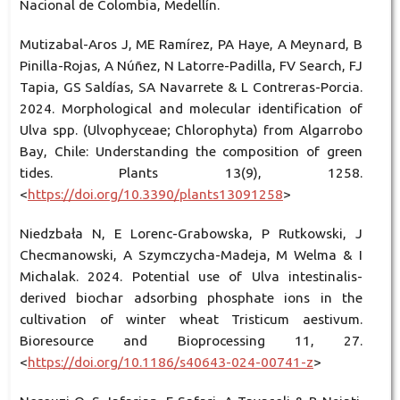
Nacional de Colombia, Medellín.
Mutizabal-Aros J, ME Ramírez, PA Haye, A Meynard, B
Pinilla-Rojas, A Núñez, N Latorre-Padilla, FV Search, FJ
Tapia, GS Saldías, SA Navarrete & L Contreras-Porcia.
2024. Morphological and molecular identification of
Ulva spp. (Ulvophyceae; Chlorophyta) from Algarrobo
Bay, Chile: Understanding the composition of green
tides. Plants 13(9), 1258.
<
https://doi.org/10.3390/plants13091258
>
Niedzbała N, E Lorenc-Grabowska, P Rutkowski, J
Checmanowski, A Szymczycha-Madeja, M Welma & I
Michalak. 2024. Potential use of Ulva intestinalis-
derived biochar adsorbing phosphate ions in the
cultivation of winter wheat Tristicum aestivum.
Bioresource and Bioprocessing 11, 27.
<
https://doi.org/10.1186/s40643-024-00741-z
>