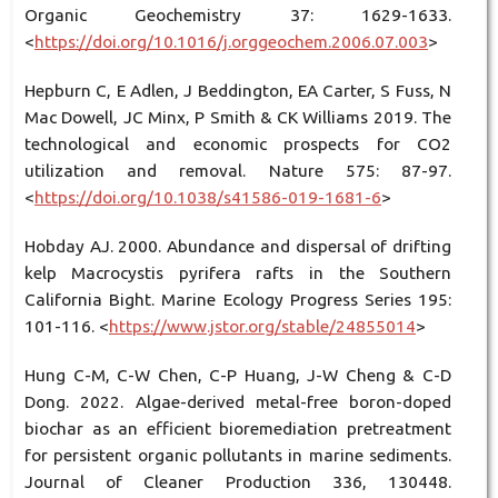
Organic Geochemistry 37: 1629-1633.
<
https://doi.org/10.1016/j.orggeochem.2006.07.003
>
Hepburn C, E Adlen, J Beddington, EA Carter, S Fuss, N
Mac Dowell, JC Minx, P Smith & CK Williams 2019. The
technological and economic prospects for CO2
utilization and removal. Nature 575: 87-97.
<
https://doi.org/10.1038/s41586-019-1681-6
>
Hobday AJ. 2000. Abundance and dispersal of drifting
kelp Macrocystis pyrifera rafts in the Southern
California Bight. Marine Ecology Progress Series 195:
101-116. <
https://www.jstor.org/stable/24855014
>
Hung C-M, C-W Chen, C-P Huang, J-W Cheng & C-D
Dong. 2022. Algae-derived metal-free boron-doped
biochar as an efficient bioremediation pretreatment
for persistent organic pollutants in marine sediments.
Journal of Cleaner Production 336, 130448.