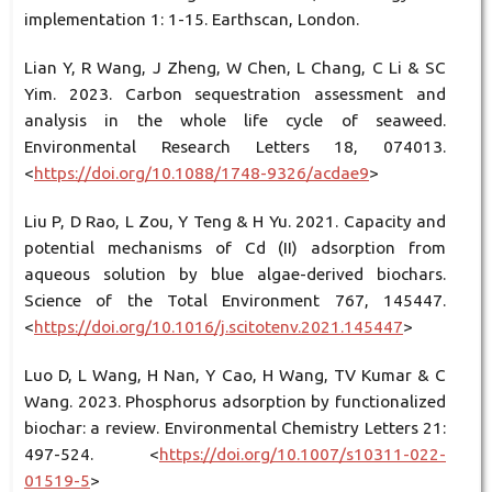
implementation 1: 1-15. Earthscan, London.
Lian Y, R Wang, J Zheng, W Chen, L Chang, C Li & SC
Yim. 2023. Carbon sequestration assessment and
analysis in the whole life cycle of seaweed.
Environmental Research Letters 18, 074013.
<
https://doi.org/10.1088/1748-9326/acdae9
>
Liu P, D Rao, L Zou, Y Teng & H Yu. 2021. Capacity and
potential mechanisms of Cd (II) adsorption from
aqueous solution by blue algae-derived biochars.
Science of the Total Environment 767, 145447.
<
https://doi.org/10.1016/j.scitotenv.2021.145447
>
Luo D, L Wang, H Nan, Y Cao, H Wang, TV Kumar & C
Wang. 2023. Phosphorus adsorption by functionalized
biochar: a review. Environmental Chemistry Letters 21:
497-524. <
https://doi.org/10.1007/s10311-022-
01519-5
>