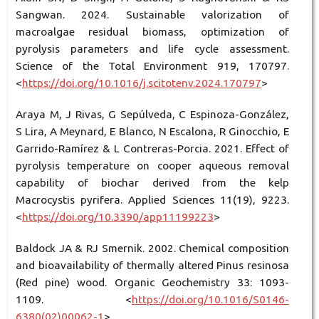
Sangwan. 2024. Sustainable valorization of
macroalgae residual biomass, optimization of
pyrolysis parameters and life cycle assessment.
Science of the Total Environment 919, 170797.
<
https://doi.org/10.1016/j.scitotenv.2024.170797
>
Araya M, J Rivas, G Sepúlveda, C Espinoza-González,
S Lira, A Meynard, E Blanco, N Escalona, R Ginocchio, E
Garrido-Ramírez & L Contreras-Porcia. 2021. Effect of
pyrolysis temperature on cooper aqueous removal
capability of biochar derived from the kelp
Macrocystis pyrifera. Applied Sciences 11(19), 9223.
<
https://doi.org/10.3390/app11199223
>
Baldock JA & RJ Smernik. 2002. Chemical composition
and bioavailability of thermally altered Pinus resinosa
(Red pine) wood. Organic Geochemistry 33: 1093-
1109. <
https://doi.org/10.1016/S0146-
6380(02)00062-1
>