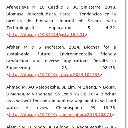
Afanasjeva N, LC Castillo & JC Sinisterra. 2018.
Biomasa lignocelulósica. Parte II. Tendencias en la
pirólisis de biomasa. Journal of Science with
Technological Applications 5: 4-22.
<
https://doi.org/10.34294/j.jsta.18.5.31
>
Afshar M & S Mofatteh. 2024. Biochar for a
sustainable future: Environmentally friendly
production and diverse applications. Results in
Engineering 23, 102433.
<
https://doi.org/10.1016/j.rineng.2024.102433
>
Ahmad M, AU Rajapaksha, JE Lim, M Zhang, N Bolan,
D Mohan, M Vithanage, SS Lee & YS Ok. 2014. Biochar
as a sorbent for contaminant management in soil and
water: A review. Chemosphere 99: 19-33.
<
https://doi.org/10.1016/j.chemosphere.2013.10.071
>
Alam SN, B Singh, A Guldhe, S Raghuvanshi & KS