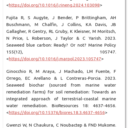
<
https://doi.org/10.1016/j.rineng.2024.103098
>
Fujita R, S Augyte, J Bender, P Brittingham, AH
Buschmann, M Chalfin, J Collins, KA Davis, JB
Gallagher, R Gentry, RL Gruby, K Kleisner, M Moritsch,
N Price, L Roberson, J Taylor & C Yarish. 2023.
Seaweed blue carbon: Ready? Or not? Marine Policy
155(12), 105747.
<
https://doi.org/10.1016/j.marpol.2023.105747
>
Ginocchio R, M Araya, J Machado, LM Fuente, F
Orrego, EC Arellano & L Contreras-Porcia. 2023.
Seaweed biochar (sourced from marine water
remediation farms) for soil remediation: Towards an
integrated approach of terrestrial-coastal marine
water remediation. BioResources 18: 4637-4656.
<
https://doi.org/10.15376/biores.18.3.4637-4656
>
Gwenzi W, N Chaukura, C Noubactep & FND Mukome.