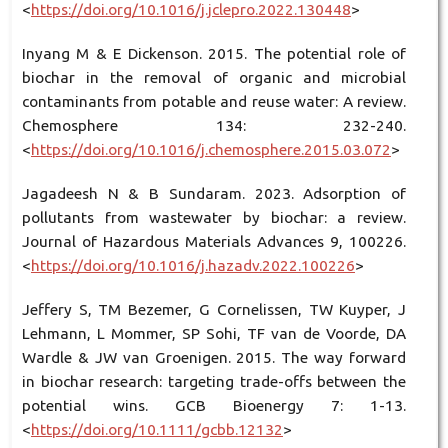
<
https://doi.org/10.1016/j.jclepro.2022.130448
>
Inyang M & E Dickenson. 2015. The potential role of
biochar in the removal of organic and microbial
contaminants from potable and reuse water: A review.
Chemosphere 134: 232-240.
<
https://doi.org/10.1016/j.chemosphere.2015.03.072
>
Jagadeesh N & B Sundaram. 2023. Adsorption of
pollutants from wastewater by biochar: a review.
Journal of Hazardous Materials Advances 9, 100226.
<
https://doi.org/10.1016/j.hazadv.2022.100226
>
Jeffery S, TM Bezemer, G Cornelissen, TW Kuyper, J
Lehmann, L Mommer, SP Sohi, TF van de Voorde, DA
Wardle & JW van Groenigen. 2015. The way forward
in biochar research: targeting trade-offs between the
potential wins. GCB Bioenergy 7: 1-13.
<
https://doi.org/10.1111/gcbb.12132
>