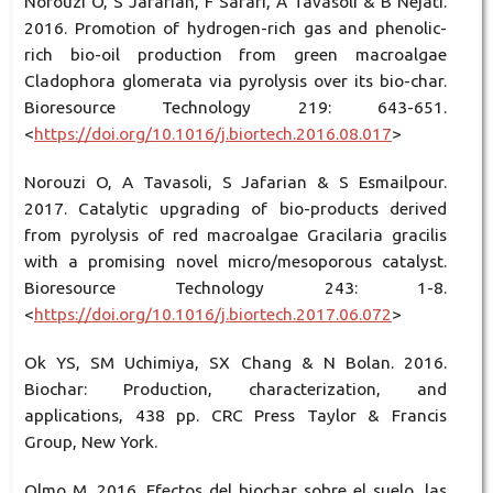
Norouzi O, S Jafarian, F Safari, A Tavasoli & B Nejati.
2016. Promotion of hydrogen-rich gas and phenolic-
rich bio-oil production from green macroalgae
Cladophora glomerata via pyrolysis over its bio-char.
Bioresource Technology 219: 643-651.
<
https://doi.org/10.1016/j.biortech.2016.08.017
>
Norouzi O, A Tavasoli, S Jafarian & S Esmailpour.
2017. Catalytic upgrading of bio-products derived
from pyrolysis of red macroalgae Gracilaria gracilis
with a promising novel micro/mesoporous catalyst.
Bioresource Technology 243: 1-8.
<
https://doi.org/10.1016/j.biortech.2017.06.072
>
Ok YS, SM Uchimiya, SX Chang & N Bolan. 2016.
Biochar: Production, characterization, and
applications, 438 pp. CRC Press Taylor & Francis
Group, New York.
Olmo M. 2016. Efectos del biochar sobre el suelo, las