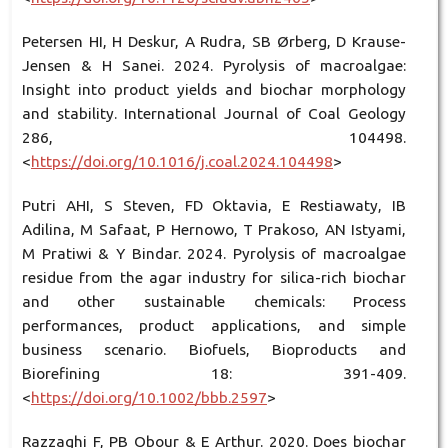
Petersen HI, H Deskur, A Rudra, SB Ørberg, D Krause-
Jensen & H Sanei. 2024. Pyrolysis of macroalgae:
Insight into product yields and biochar morphology
and stability. International Journal of Coal Geology
286, 104498.
<
https://doi.org/10.1016/j.coal.2024.104498
>
Putri AHI, S Steven, FD Oktavia, E Restiawaty, IB
Adilina, M Safaat, P Hernowo, T Prakoso, AN Istyami,
M Pratiwi & Y Bindar. 2024. Pyrolysis of macroalgae
residue from the agar industry for silica-rich biochar
and other sustainable chemicals: Process
performances, product applications, and simple
business scenario. Biofuels, Bioproducts and
Biorefining 18: 391-409.
<
https://doi.org/10.1002/bbb.2597
>
Razzaghi F, PB Obour & E Arthur. 2020. Does biochar