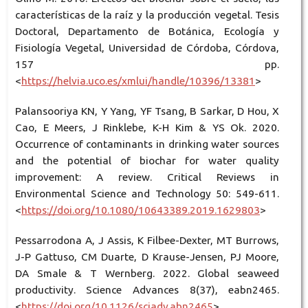
características de la raíz y la producción vegetal. Tesis
Doctoral, Departamento de Botánica, Ecología y
Fisiología Vegetal, Universidad de Córdoba, Córdova,
157 pp.
<
https://helvia.uco.es/xmlui/handle/10396/13381
>
Palansooriya KN, Y Yang, YF Tsang, B Sarkar, D Hou, X
Cao, E Meers, J Rinklebe, K-H Kim & YS Ok. 2020.
Occurrence of contaminants in drinking water sources
and the potential of biochar for water quality
improvement: A review. Critical Reviews in
Environmental Science and Technology 50: 549-611.
<
https://doi.org/10.1080/10643389.2019.1629803
>
Pessarrodona A, J Assis, K Filbee-Dexter, MT Burrows,
J-P Gattuso, CM Duarte, D Krause-Jensen, PJ Moore,
DA Smale & T Wernberg. 2022. Global seaweed
productivity. Science Advances 8(37), eabn2465.
<
https://doi.org/10.1126/sciadv.abn2465
>