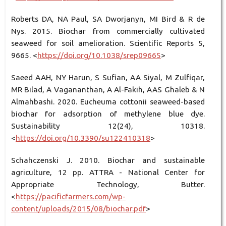
Roberts DA, NA Paul, SA Dworjanyn, MI Bird & R de
Nys. 2015. Biochar from commercially cultivated
seaweed for soil amelioration. Scientific Reports 5,
9665. <
https://doi.org/10.1038/srep09665
>
Saeed AAH, NY Harun, S Sufian, AA Siyal, M Zulfiqar,
MR Bilad, A Vagananthan, A Al-Fakih, AAS Ghaleb & N
Almahbashi. 2020. Eucheuma cottonii seaweed-based
biochar for adsorption of methylene blue dye.
Sustainability 12(24), 10318.
<
https://doi.org/10.3390/su122410318
>
Schahczenski J. 2010. Biochar and sustainable
agriculture, 12 pp. ATTRA - National Center for
Appropriate Technology, Butter.
<
https://pacificfarmers.com/wp-
content/uploads/2015/08/biochar.pdf
>