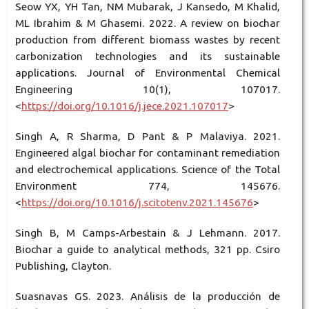
Seow YX, YH Tan, NM Mubarak, J Kansedo, M Khalid,
ML Ibrahim & M Ghasemi. 2022. A review on biochar
production from different biomass wastes by recent
carbonization technologies and its sustainable
applications. Journal of Environmental Chemical
Engineering 10(1), 107017.
<
https://doi.org/10.1016/j.jece.2021.107017
>
Singh A, R Sharma, D Pant & P Malaviya. 2021.
Engineered algal biochar for contaminant remediation
and electrochemical applications. Science of the Total
Environment 774, 145676.
<
https://doi.org/10.1016/j.scitotenv.2021.145676
>
Singh B, M Camps-Arbestain & J Lehmann. 2017.
Biochar a guide to analytical methods, 321 pp. Csiro
Publishing, Clayton.
Suasnavas GS. 2023. Análisis de la producción de