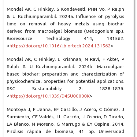
Mondal AK, C Hinkley, S Kondaveeti, PHN Vo, P Ralph
& U Kuzhiumparambil. 2024a. Influence of pyrolysis
time on removal of heavy metals using biochar
derived from macroalgal biomass (Oedogonium sp.).
Bioresource Technology 414, 131562.
<
https://doi.org/10.1016/j.biortech.2024.131562
>
Mondal AK, C Hinkley, L Krishnan, N Ravi, F Akter, P
Ralph & U Kuzhiumparambil. 2024b. Macroalgae-
based biochar: preparation and characterization of
physicochemical properties for potential applications.
RSC Sustainability 2: 1828-1836.
<
https://doi.org/10.1039/D4SU00008K
>
Montoya J, F Janna, EF Castillo, J Acero, C Gómez, J
Sarmiento, CF Valdés, LL Garzón, J Osorio, D Tirado,
LA Blanco, N Moreno, G Marrugo & EY Ospina. 2014.
Pirólisis rápida de biomasa, 41 pp. Universidad