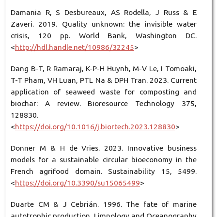
Damania R, S Desbureaux, AS Rodella, J Russ & E
Zaveri. 2019. Quality unknown: the invisible water
crisis, 120 pp. World Bank, Washington DC.
<
http://hdl.handle.net/10986/32245
>
Dang B-T, R Ramaraj, K-P-H Huynh, M-V Le, I Tomoaki,
T-T Pham, VH Luan, PTL Na & DPH Tran. 2023. Current
application of seaweed waste for composting and
biochar: A review. Bioresource Technology 375,
128830.
<
https://doi.org/10.1016/j.biortech.2023.128830
>
Donner M & H de Vries. 2023. Innovative business
models for a sustainable circular bioeconomy in the
French agrifood domain. Sustainability 15, 5499.
<
https://doi.org/10.3390/su15065499
>
Duarte CM & J Cebrián. 1996. The fate of marine
autotrophic production. Limnology and Oceanography