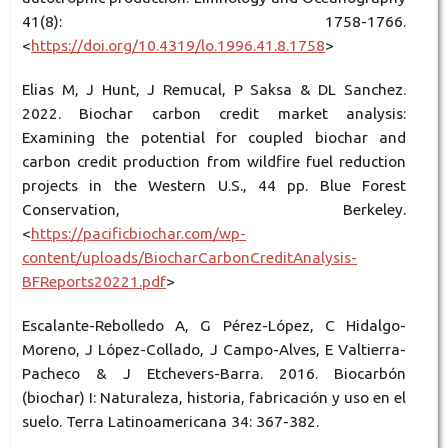
41(8): 1758-1766.
<
https://doi.org/10.4319/lo.1996.41.8.1758
>
Elias M, J Hunt, J Remucal, P Saksa & DL Sanchez.
2022. Biochar carbon credit market analysis:
Examining the potential for coupled biochar and
carbon credit production from wildfire fuel reduction
projects in the Western U.S., 44 pp. Blue Forest
Conservation, Berkeley.
<
https://pacificbiochar.com/wp-
content/uploads/BiocharCarbonCreditAnalysis-
BFReports20221.pdf
>
Escalante-Rebolledo A, G Pérez-López, C Hidalgo-
Moreno, J López-Collado, J Campo-Alves, E Valtierra-
Pacheco & J Etchevers-Barra. 2016. Biocarbón
(biochar) I: Naturaleza, historia, fabricación y uso en el
suelo. Terra Latinoamericana 34: 367-382.