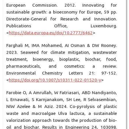
European Commission. 2012. Innovating for
sustainable growth: a bioeconomy for Europe, 59 pp.
Directorate-General for Research and Innovation.
Publications Office, Luxembourg.
<
https://data.europa.eu/doi/10.2777/6462
>
Farghali M, IMA Mohamed, AI Osman & DW Rooney.
2023. Seaweed for climate mitigation, wastewater
treatment, bioenergy, bioplastic, biochar, food,
pharmaceuticals, and cosmetics: a review.
Environmental Chemistry Letters 21: 97-152.
<
https://doi.org/10.1007/s10311-022-01520-y
>
Farobie O, A Amrullah, W Fatriasari, ABD Nandiyanto,
L Ernawati, S Karnjanakom, SH Lee, R Selvasembian,
NIW Azelee & M Aziz. 2024. Co-pyrolysis of plastic
waste and macroalgae Ulva lactuca, a sustainable
valorization approach towards the production of bio-
oil and biochar. Results in Engineering 24, 103098.