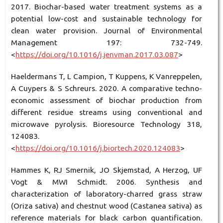
2017. Biochar-based water treatment systems as a
potential low-cost and sustainable technology for
clean water provision. Journal of Environmental
Management 197: 732-749.
<
https://doi.org/10.1016/j.jenvman.2017.03.087
>
Haeldermans T, L Campion, T Kuppens, K Vanreppelen,
A Cuypers & S Schreurs. 2020. A comparative techno-
economic assessment of biochar production from
different residue streams using conventional and
microwave pyrolysis. Bioresource Technology 318,
124083.
<
https://doi.org/10.1016/j.biortech.2020.124083
>
Hammes K, RJ Smernik, JO Skjemstad, A Herzog, UF
Vogt & MWI Schmidt. 2006. Synthesis and
characterization of laboratory-charred grass straw
(Oriza sativa) and chestnut wood (Castanea sativa) as
reference materials for black carbon quantification.