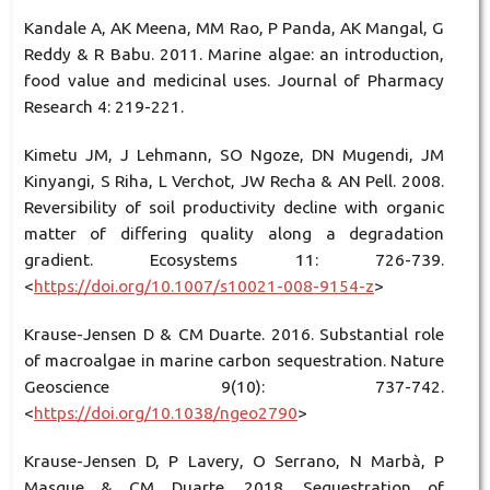
Kandale A, AK Meena, MM Rao, P Panda, AK Mangal, G
Reddy & R Babu. 2011. Marine algae: an introduction,
food value and medicinal uses. Journal of Pharmacy
Research 4: 219-221.
Kimetu JM, J Lehmann, SO Ngoze, DN Mugendi, JM
Kinyangi, S Riha, L Verchot, JW Recha & AN Pell. 2008.
Reversibility of soil productivity decline with organic
matter of differing quality along a degradation
gradient. Ecosystems 11: 726-739.
<
https://doi.org/10.1007/s10021-008-9154-z
>
Krause-Jensen D & CM Duarte. 2016. Substantial role
of macroalgae in marine carbon sequestration. Nature
Geoscience 9(10): 737-742.
<
https://doi.org/10.1038/ngeo2790
>
Krause-Jensen D, P Lavery, O Serrano, N Marbà, P
Masque & CM Duarte. 2018. Sequestration of