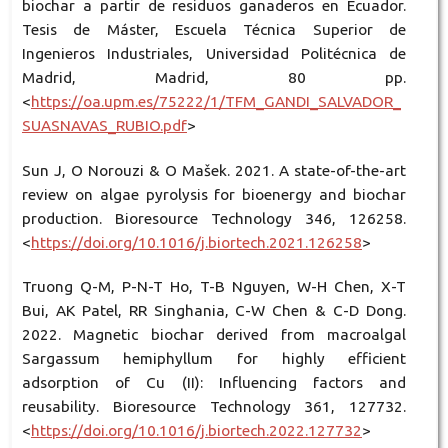
biochar a partir de residuos ganaderos en Ecuador.
Tesis de Máster, Escuela Técnica Superior de
Ingenieros Industriales, Universidad Politécnica de
Madrid, Madrid, 80 pp.
<
https://oa.upm.es/75222/1/TFM_GANDI_SALVADOR_
SUASNAVAS_RUBIO.pdf
>
Sun J, O Norouzi & O Mašek. 2021. A state-of-the-art
review on algae pyrolysis for bioenergy and biochar
production. Bioresource Technology 346, 126258.
<
https://doi.org/10.1016/j.biortech.2021.126258
>
Truong Q-M, P-N-T Ho, T-B Nguyen, W-H Chen, X-T
Bui, AK Patel, RR Singhania, C-W Chen & C-D Dong.
2022. Magnetic biochar derived from macroalgal
Sargassum hemiphyllum for highly efficient
adsorption of Cu (II): Influencing factors and
reusability. Bioresource Technology 361, 127732.
<
https://doi.org/10.1016/j.biortech.2022.127732
>