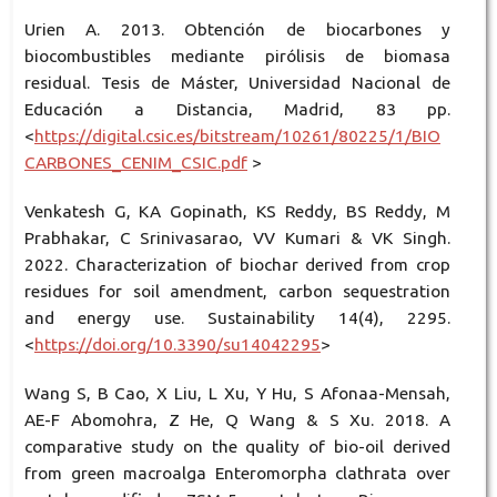
Urien A. 2013. Obtención de biocarbones y
biocombustibles mediante pirólisis de biomasa
residual. Tesis de Máster, Universidad Nacional de
Educación a Distancia, Madrid, 83 pp.
<
https://digital.csic.es/bitstream/10261/80225/1/BIO
CARBONES_CENIM_CSIC.pdf
>
Venkatesh G, KA Gopinath, KS Reddy, BS Reddy, M
Prabhakar, C Srinivasarao, VV Kumari & VK Singh.
2022. Characterization of biochar derived from crop
residues for soil amendment, carbon sequestration
and energy use. Sustainability 14(4), 2295.
<
https://doi.org/10.3390/su14042295
>
Wang S, B Cao, X Liu, L Xu, Y Hu, S Afonaa-Mensah,
AE-F Abomohra, Z He, Q Wang & S Xu. 2018. A
comparative study on the quality of bio-oil derived
from green macroalga Enteromorpha clathrata over