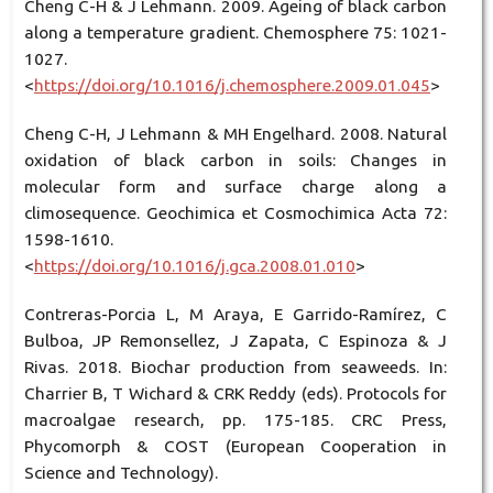
Cheng C-H & J Lehmann. 2009. Ageing of black carbon
along a temperature gradient. Chemosphere 75: 1021-
1027.
<
https://doi.org/10.1016/j.chemosphere.2009.01.045
>
Cheng C-H, J Lehmann & MH Engelhard. 2008. Natural
oxidation of black carbon in soils: Changes in
molecular form and surface charge along a
climosequence. Geochimica et Cosmochimica Acta 72:
1598-1610.
<
https://doi.org/10.1016/j.gca.2008.01.010
>
Contreras-Porcia L, M Araya, E Garrido-Ramírez, C
Bulboa, JP Remonsellez, J Zapata, C Espinoza & J
Rivas. 2018. Biochar production from seaweeds. In:
Charrier B, T Wichard & CRK Reddy (eds). Protocols for
macroalgae research, pp. 175-185. CRC Press,
Phycomorph & COST (European Cooperation in
Science and Technology).