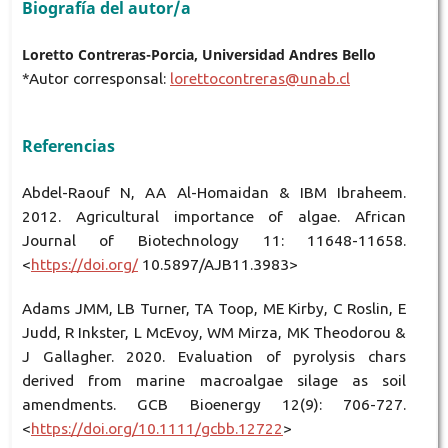
Biografía del autor/a
Loretto Contreras-Porcia, Universidad Andres Bello
*Autor corresponsal:
lorettocontreras@unab.cl
Referencias
Abdel-Raouf N, AA Al-Homaidan & IBM Ibraheem.
2012. Agricultural importance of algae. African
Journal of Biotechnology 11: 11648-11658.
<
https://doi.org/
10.5897/AJB11.3983>
Adams JMM, LB Turner, TA Toop, ME Kirby, C Roslin, E
Judd, R Inkster, L McEvoy, WM Mirza, MK Theodorou &
J Gallagher. 2020. Evaluation of pyrolysis chars
derived from marine macroalgae silage as soil
amendments. GCB Bioenergy 12(9): 706-727.
<
https://doi.org/10.1111/gcbb.12722
>