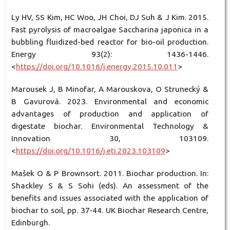
Ly HV, SS Kim, HC Woo, JH Choi, DJ Suh & J Kim. 2015.
Fast pyrolysis of macroalgae Saccharina japonica in a
bubbling fluidized-bed reactor for bio-oil production.
Energy 93(2): 1436-1446.
<
https://doi.org/10.1016/j.energy.2015.10.011
>
Marousek J, B Minofar, A Marouskova, O Strunecký &
B Gavurová. 2023. Environmental and economic
advantages of production and application of
digestate biochar. Environmental Technology &
Innovation 30, 103109.
<
https://doi.org/10.1016/j.eti.2023.103109
>
Mašek O & P Brownsort. 2011. Biochar production. In:
Shackley S & S Sohi (eds). An assessment of the
benefits and issues associated with the application of
biochar to soil, pp. 37‑44. UK Biochar Research Centre,
Edinburgh.