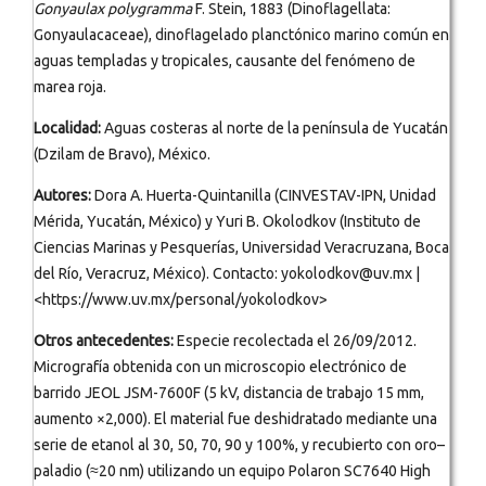
Gonyaulax polygramma
F. Stein, 1883 (Dinoflagellata:
Gonyaulacaceae), dinoflagelado planctónico marino común en
aguas templadas y tropicales, causante del fenómeno de
marea roja.
Localidad:
Aguas costeras al norte de la península de Yucatán
(Dzilam de Bravo), México.
Autores:
Dora A. Huerta-Quintanilla (CINVESTAV-IPN, Unidad
Mérida, Yucatán, México) y Yuri B. Okolodkov (Instituto de
Ciencias Marinas y Pesquerías, Universidad Veracruzana, Boca
del Río, Veracruz, México). Contacto: yokolodkov@uv.mx |
<https://www.uv.mx/personal/yokolodkov>
Otros antecedentes:
Especie recolectada el 26/09/2012.
Micrografía obtenida con un microscopio electrónico de
barrido JEOL JSM-7600F (5 kV, distancia de trabajo 15 mm,
aumento ×2,000). El material fue deshidratado mediante una
serie de etanol al 30, 50, 70, 90 y 100%, y recubierto con oro–
paladio (≈20 nm) utilizando un equipo Polaron SC7640 High