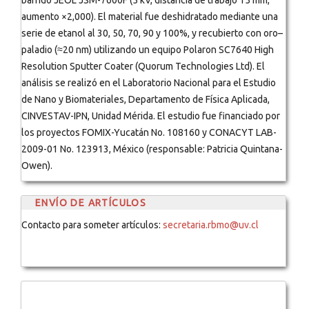
barrido JEOL JSM-7600F (5 kV, distancia de trabajo 15 mm,
aumento ×2,000). El material fue deshidratado mediante una
serie de etanol al 30, 50, 70, 90 y 100%, y recubierto con oro–
paladio (≈20 nm) utilizando un equipo Polaron SC7640 High
Resolution Sputter Coater (Quorum Technologies Ltd). El
análisis se realizó en el Laboratorio Nacional para el Estudio
de Nano y Biomateriales, Departamento de Física Aplicada,
CINVESTAV-IPN, Unidad Mérida. El estudio fue financiado por
los proyectos FOMIX-Yucatán No. 108160 y CONACYT LAB-
2009-01 No. 123913, México (responsable: Patricia Quintana-
Owen).
ENVÍO DE ARTÍCULOS
Contacto para someter artículos:
secretaria.rbmo@uv.cl