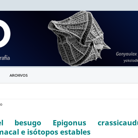
ARCHIVOS
lo
el besugo Epigonus crassicaud
acal e isótopos estables