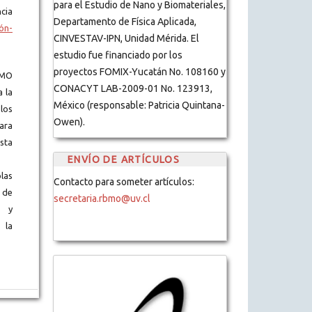
para el Estudio de Nano y Biomateriales,
cia
Departamento de Física Aplicada,
ón-
CINVESTAV-IPN, Unidad Mérida. El
estudio fue financiado por los
proyectos FOMIX-Yucatán No. 108160 y
BMO
CONACYT LAB-2009-01 No. 123913,
a la
México (responsable: Patricia Quintana-
los
Owen).
ara
ista
ENVÍO DE ARTÍCULOS
blas
Contacto para someter artículos:
 de
secretaria.rbmo@uv.cl
s y
 la