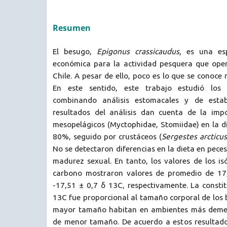
Resumen
El besugo,
Epigonus crassicaudus,
es una es
económica para la actividad pesquera que oper
Chile. A pesar de ello, poco es lo que se conoce 
En este sentido, este trabajo estudió los 
combinando análisis estomacales y de estabi
resultados del análisis dan cuenta de la imp
mesopelágicos (Myctophidae, Stomiidae) en la d
80%, seguido por crustáceos (
Sergestes arcticus
No se detectaron diferencias en la dieta en pece
madurez sexual. En tanto, los valores de los i
carbono mostraron valores de promedio de 17
-17,51 ± 0,7 δ 13C, respectivamente. La consti
13C fue proporcional al tamaño corporal de los 
mayor tamaño habitan en ambientes más demer
de menor tamaño. De acuerdo a estos resultado