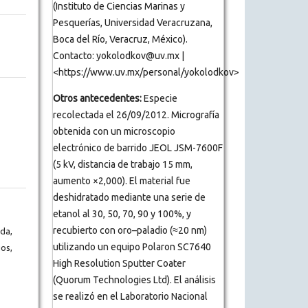
(Instituto de Ciencias Marinas y
Pesquerías, Universidad Veracruzana,
Boca del Río, Veracruz, México).
Contacto: yokolodkov@uv.mx |
<https://www.uv.mx/personal/yokolodkov>
Otros antecedentes:
Especie
recolectada el 26/09/2012. Micrografía
obtenida con un microscopio
electrónico de barrido JEOL JSM-7600F
(5 kV, distancia de trabajo 15 mm,
aumento ×2,000). El material fue
deshidratado mediante una serie de
etanol al 30, 50, 70, 90 y 100%, y
recubierto con oro–paladio (≈20 nm)
da,
utilizando un equipo Polaron SC7640
os,
High Resolution Sputter Coater
(Quorum Technologies Ltd). El análisis
se realizó en el Laboratorio Nacional