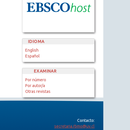
IDIOMA
English
Español
EXAMINAR
Por número
Por autor/a
Otras revistas
Contacto:
secretaria.rbmo@uv.cl