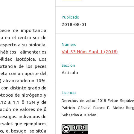
Publicado
2018-08-01
pecie de importancia
a en el centro-sur de
Número
respecto a su biología.
Vol. 53 Núm. Supl. 1 (2018)
hábitos alimentarios
lidad isotópica. Los
Sección
ortancia de los peces
Artículo
ieta con un aporte del
) alcanzando un 10%.
s con distinto grado de
Licencia
sótopos de nitrógeno y
Derechos de autor 2018 Felipe Sepúlve
,12 ± 1,1 δ 15N y de
Patricio Gálvez, Blanca E. Molina-Burg
tución de valores de δ
Sebastian A. Klarian
besugos: individuos de
sales que ejemplares
s, el besugo se sitúa