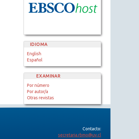
IDIOMA
English
Español
EXAMINAR
Por número
Por autor/a
Otras revistas
Contacto:
secretaria.rbmo@uv.cl