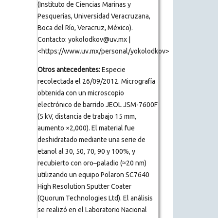
(Instituto de Ciencias Marinas y
Pesquerías, Universidad Veracruzana,
Boca del Río, Veracruz, México).
Contacto: yokolodkov@uv.mx |
<https://www.uv.mx/personal/yokolodkov>
Otros antecedentes:
Especie
recolectada el 26/09/2012. Micrografía
obtenida con un microscopio
electrónico de barrido JEOL JSM-7600F
(5 kV, distancia de trabajo 15 mm,
aumento ×2,000). El material fue
deshidratado mediante una serie de
etanol al 30, 50, 70, 90 y 100%, y
recubierto con oro–paladio (≈20 nm)
utilizando un equipo Polaron SC7640
High Resolution Sputter Coater
(Quorum Technologies Ltd). El análisis
se realizó en el Laboratorio Nacional