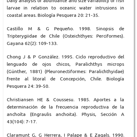
Daily analysis of abundance and size variability of fish
larvae in relation to oceanic water intrusions in
coastal areas. Biología Pesquera 20: 21-35.
Castillo M & G Pequeño. 1998. Sinopsis de
Tripterygiidae de Chile (Osteichthyes: Perciformes).
Gayana 62(2): 109-133.
Chong J & P González. 1995. Ciclo reproductivo del
lenguado de ojos chicos, Paralichthys microps
(Günther, 1881) (Pleuronectiformes: Paralichthyidae)
frente al litoral de Concepción, Chile. Biología
Pesquera 24: 39-50.
Christiansen HE & Coussesu. 1985. Aportes a la
determinación de la frecuencia reproductiva de la
anchoíta (Engraulis anchoita). Physis, Sección A
43(104): 7-17.
Claramunt G, G Herrera, I Palape & E Zagals. 1990.