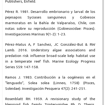
Publishers, Enfield.
Pérez R. 1981. Desarrollo embrionario y larval de los
pejesapos Syciases sanguineus y Gobiesox
marmoratus en la Bahía de Valparaíso, Chile, con
notas sobre su reproducción (Gobiesocidae: Pisces).
Investigaciones Marinas 9(1-2): 1-23.
Pérez-Matus A, F Sanchez, JC González-But & RW
Lamb. 2016. Understory algae associations and
predation risk influence broad-scale kelp habitat use
in a temperate reef fish. Marine Ecology Progress
Series 559: 147-158.
Ramos J. 1983. Contribución a la oogénesis en el
“lenguado”, Solea solea (Linneo, 1758) (Pisces,
Soleidae). Investigación Pesquera 47(2): 241-251.
Rosenblatt RH. 1959. A revisionary study of the
blennioid fish family Tripterygiidae. Ph. D. Thesis,