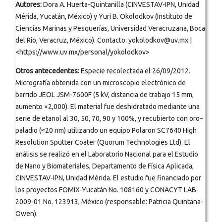
Autores:
Dora A. Huerta-Quintanilla (CINVESTAV-IPN, Unidad
Mérida, Yucatán, México) y Yuri B. Okolodkov (Instituto de
Ciencias Marinas y Pesquerías, Universidad Veracruzana, Boca
del Río, Veracruz, México). Contacto: yokolodkov@uv.mx |
<https://www.uv.mx/personal/yokolodkov>
Otros antecedentes:
Especie recolectada el 26/09/2012.
Micrografía obtenida con un microscopio electrónico de
barrido JEOL JSM-7600F (5 kV, distancia de trabajo 15 mm,
aumento ×2,000). El material fue deshidratado mediante una
serie de etanol al 30, 50, 70, 90 y 100%, y recubierto con oro–
paladio (≈20 nm) utilizando un equipo Polaron SC7640 High
Resolution Sputter Coater (Quorum Technologies Ltd). El
análisis se realizó en el Laboratorio Nacional para el Estudio
de Nano y Biomateriales, Departamento de Física Aplicada,
CINVESTAV-IPN, Unidad Mérida. El estudio fue financiado por
los proyectos FOMIX-Yucatán No. 108160 y CONACYT LAB-
2009-01 No. 123913, México (responsable: Patricia Quintana-
Owen).