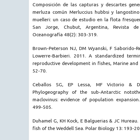
Composición de las capturas y descartes gene
merluza común Merluccius hubbsi y langostino
muelleri: un caso de estudio en la flota fresque
San Jorge, Chubut, Argentina, Revista d
Oceanografía 48(2): 303-319.
Brown-Peterson NJ, DM Wyanski, F Saborido-R
Lowerre-Barbieri. 2011. A standardized termi
reproductive development in fishes, Marine and C
52-70.
Ceballos SG, EP Lessa, MF Victorio & D
Phylogeography of the sub-Antarctic notothe
maclovinus: evidence of population expansion
499-505.
Duhamel G, KH Kock, E Balguerias & JC Hureau. 
fish of the Weddell Sea. Polar Biology 13: 193-20