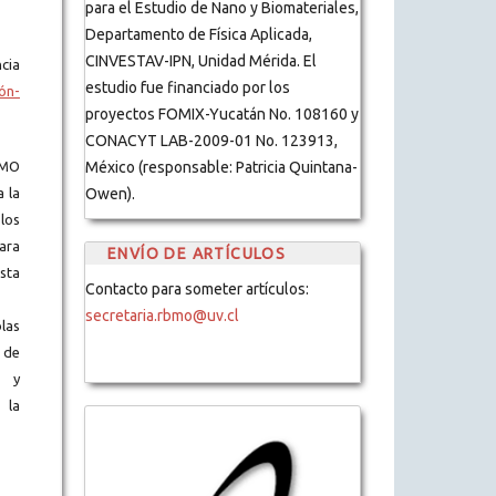
para el Estudio de Nano y Biomateriales,
Departamento de Física Aplicada,
CINVESTAV-IPN, Unidad Mérida. El
cia
estudio fue financiado por los
ón-
proyectos FOMIX-Yucatán No. 108160 y
CONACYT LAB-2009-01 No. 123913,
BMO
México (responsable: Patricia Quintana-
a la
Owen).
los
ara
ENVÍO DE ARTÍCULOS
ista
Contacto para someter artículos:
secretaria.rbmo@uv.cl
blas
 de
s y
 la