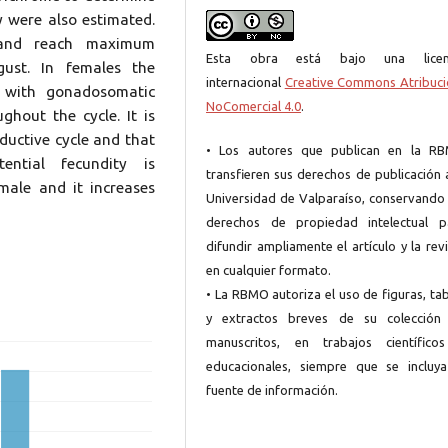
y were also estimated.
 and reach maximum
Esta obra está bajo una licen
ust. In females the
internacional
Creative Commons Atribuci
y with gonadosomatic
NoComercial 4.0
.
ghout the cycle. It is
uctive cycle and that
• Los autores que publican en la R
ntial fecundity is
transfieren sus derechos de publicación 
male and it increases
Universidad de Valparaíso, conservando 
derechos de propiedad intelectual p
difundir ampliamente el artículo y la rev
en cualquier formato.
• La RBMO autoriza el uso de figuras, ta
y extractos breves de su colección
manuscritos, en trabajos científico
educacionales, siempre que se incluya
fuente de información.