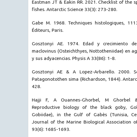
Eastman JT & Eakin RR. 2021. Checklist of the s
fishes. Antarctic Science 33(3): 273-280.
Gabe M. 1968. Techniques histologiques, 111
Éditeurs, Paris.
Gosztonyi AE. 1974. Edad y crecimiento del
maclovinus (Osteichthyes, Nottotheniidae) en a
y sus adyacencias. Physis A 33(86): 1-8.
Gosztonyi AE & A Lopez-Arbarello. 2000. S
Patagonotothen sima (Richardson, 1844). Antarct
428.
Hajji F, A Ouannes-Ghorbel, M Ghorbel 
Reproductive biology of the black goby, Gobi
Gobiidae), in the Gulf of Gabès (Tunisia, Ce
Journal of the Marine Biological Association 
93(6): 1685-1693.