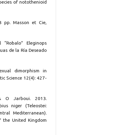
pecies of notothenioid
3 pp. Masson et Cie,
 “Robalo” Eleginops
guas de la Ría Deseado
exual dimorphism in
ic Science 12(4): 427-
& O Jarboui. 2013.
us niger (Teleostei:
ntral Mediterranean).
of the United Kingdom