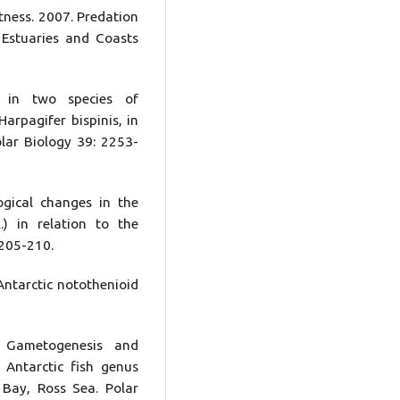
tness. 2007. Predation
 Estuaries and Coasts
 in two species of
arpagifer bispinis, in
lar Biology 39: 2253-
ogical changes in the
.) in relation to the
 205-210.
Antarctic notothenioid
 Gametogenesis and
 Antarctic fish genus
Bay, Ross Sea. Polar