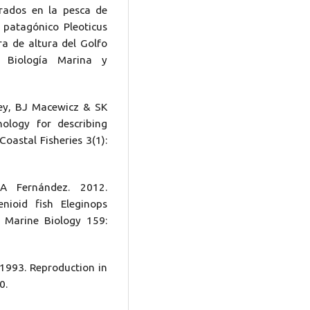
rados en la pesca de
 patagónico Pleoticus
ra de altura del Golfo
e Biología Marina y
ey, BJ Macewicz & SK
nology for describing
oastal Fisheries 3(1):
A Fernández. 2012.
nioid fish Eleginops
. Marine Biology 159:
1993. Reproduction in
0.