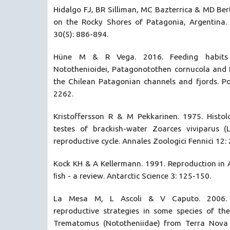
Hidalgo FJ, BR Silliman, MC Bazterrica & MD Ber
on the Rocky Shores of Patagonia, Argentina.
30(5): 886-894.
Hüne M & R Vega. 2016. Feeding habits
Notothenioidei, Patagonotothen cornucola and H
the Chilean Patagonian channels and fjords. Po
2262.
Kristoffersson R & M Pekkarinen. 1975. Histol
testes of brackish-water Zoarces viviparus (L
reproductive cycle. Annales Zoologici Fennici 12:
Kock KH & A Kellermann. 1991. Reproduction in 
ﬁsh - a review. Antarctic Science 3: 125-150.
La Mesa M, L Ascoli & V Caputo. 2006.
reproductive strategies in some species of the
Trematomus (Nototheniidae) from Terra Nova 