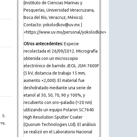
(Instituto de Ciencias Marinas y
Pesquerías, Universidad Veracruzana,
Boca del Río, Veracruz, México).
Contacto: yokolodkov@uv.mx |
<https://www.uv.mx/personal/yokolodkov>
Otros antecedentes:
Especie
recolectada el 26/09/2012. Micrografía
obtenida con un microscopio
electrónico de barrido JEOL JSM-7600F
(5 kV, distancia de trabajo 15 mm,
aumento ×2,000). El material fue
deshidratado mediante una serie de
etanol al 30, 50, 70, 90 y 100%, y
recubierto con oro–paladio (≈20 nm)
utilizando un equipo Polaron SC7640
 S.
High Resolution Sputter Coater
rre,
(Quorum Technologies Ltd). El análisis
se realizó en el Laboratorio Nacional