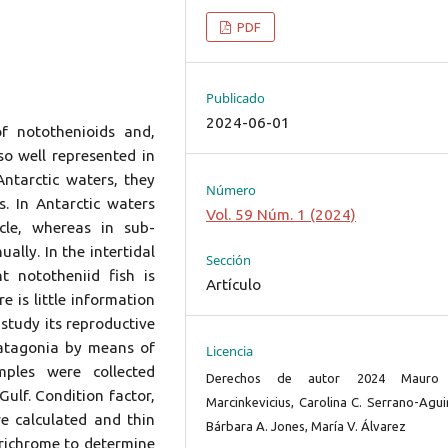
PDF
Publicado
2024-06-01
f notothenioids and,
so well represented in
ntarctic waters, they
Número
s. In Antarctic waters
Vol. 59 Núm. 1 (2024)
cle, whereas in sub-
ally. In the intertidal
Sección
 nototheniid fish is
Artículo
e is little information
 study its reproductive
 Patagonia by means of
Licencia
mples were collected
Derechos de autor 2024 Mauro
Gulf. Condition factor,
Marcinkevicius, Carolina C. Serrano-Agui
 calculated and thin
Bárbara A. Jones, María V. Álvarez
trichrome to determine