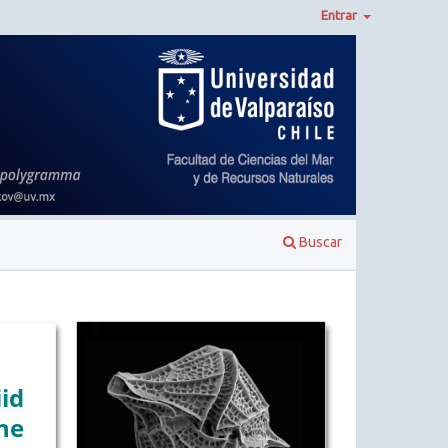
Entrar
Buscar
id
ne