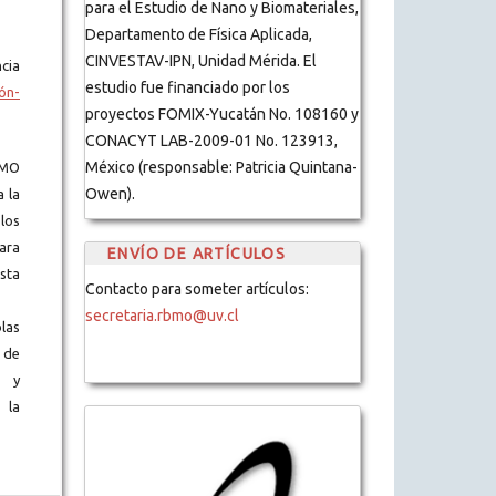
para el Estudio de Nano y Biomateriales,
Departamento de Física Aplicada,
CINVESTAV-IPN, Unidad Mérida. El
cia
estudio fue financiado por los
ón-
proyectos FOMIX-Yucatán No. 108160 y
CONACYT LAB-2009-01 No. 123913,
México (responsable: Patricia Quintana-
BMO
Owen).
a la
los
ara
ENVÍO DE ARTÍCULOS
ista
Contacto para someter artículos:
secretaria.rbmo@uv.cl
blas
 de
s y
 la