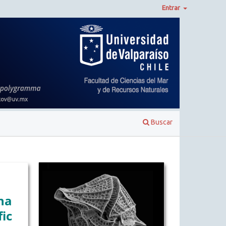
Entrar
Buscar
na
ic