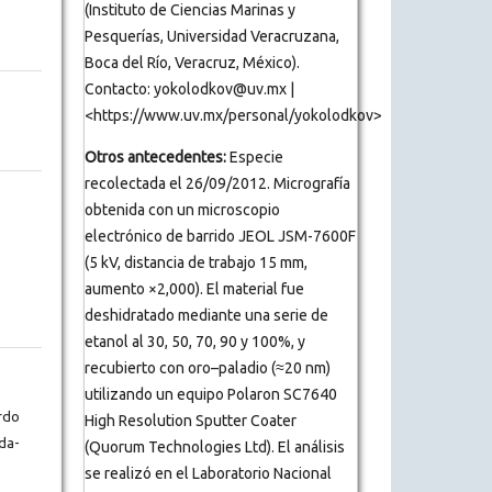
(Instituto de Ciencias Marinas y
Pesquerías, Universidad Veracruzana,
Boca del Río, Veracruz, México).
Contacto: yokolodkov@uv.mx |
<https://www.uv.mx/personal/yokolodkov>
Otros antecedentes:
Especie
recolectada el 26/09/2012. Micrografía
obtenida con un microscopio
electrónico de barrido JEOL JSM-7600F
(5 kV, distancia de trabajo 15 mm,
aumento ×2,000). El material fue
deshidratado mediante una serie de
etanol al 30, 50, 70, 90 y 100%, y
recubierto con oro–paladio (≈20 nm)
utilizando un equipo Polaron SC7640
rdo
High Resolution Sputter Coater
da-
(Quorum Technologies Ltd). El análisis
se realizó en el Laboratorio Nacional