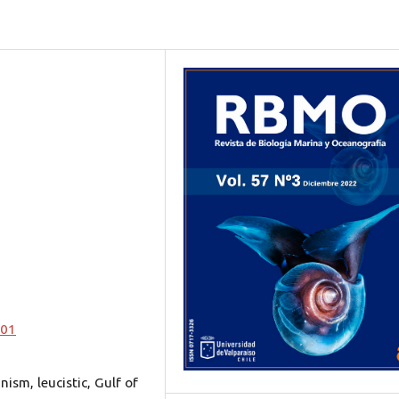
101
ism, leucistic, Gulf of