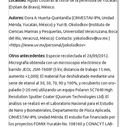
Localidad:
Aguas costeras al norte de la península de Yucatán
(Dzilam de Bravo), México.
Autores:
Dora A. Huerta-Quintanilla (CINVESTAV-IPN, Unidad
Mérida, Yucatán, México) y Yuri B. Okolodkov (Instituto de
Ciencias Marinas y Pesquerías, Universidad Veracruzana, Boca
del Río, Veracruz, México). Contacto: yokolodkov@uv.mx |
<https://www.uv.mx/personal/yokolodkov>
Otros antecedentes:
Especie recolectada el 26/09/2012.
Micrografía obtenida con un microscopio electrónico de
barrido JEOL JSM-7600F (5 kV, distancia de trabajo 15 mm,
aumento ×2,000). El material fue deshidratado mediante una
serie de etanol al 30, 50, 70, 90 y 100%, y recubierto con oro–
paladio (≈20 nm) utilizando un equipo Polaron SC7640 High
Resolution Sputter Coater (Quorum Technologies Ltd). El
análisis se realizó en el Laboratorio Nacional para el Estudio
de Nano y Biomateriales, Departamento de Física Aplicada,
CINVESTAV-IPN, Unidad Mérida. El estudio fue financiado por
los proyectos FOMIX-Yucatán No. 108160 y CONACYT LAB-