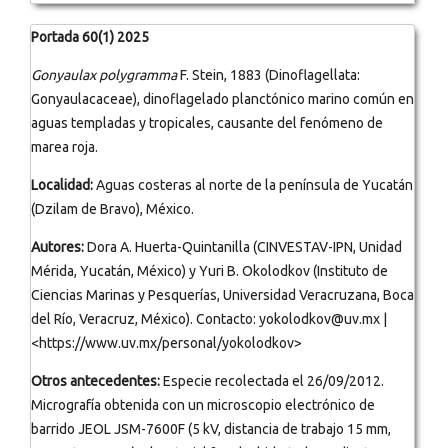
Portada 60(1) 2025
Gonyaulax polygramma
F. Stein, 1883 (Dinoflagellata:
Gonyaulacaceae), dinoflagelado planctónico marino común en
aguas templadas y tropicales, causante del fenómeno de
marea roja.
Localidad:
Aguas costeras al norte de la península de Yucatán
(Dzilam de Bravo), México.
Autores:
Dora A. Huerta-Quintanilla (CINVESTAV-IPN, Unidad
Mérida, Yucatán, México) y Yuri B. Okolodkov (Instituto de
Ciencias Marinas y Pesquerías, Universidad Veracruzana, Boca
del Río, Veracruz, México). Contacto: yokolodkov@uv.mx |
<https://www.uv.mx/personal/yokolodkov>
Otros antecedentes:
Especie recolectada el 26/09/2012.
Micrografía obtenida con un microscopio electrónico de
barrido JEOL JSM-7600F (5 kV, distancia de trabajo 15 mm,