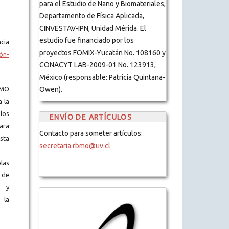
para el Estudio de Nano y Biomateriales,
Departamento de Física Aplicada,
CINVESTAV-IPN, Unidad Mérida. El
estudio fue financiado por los
cia
proyectos FOMIX-Yucatán No. 108160 y
ón-
CONACYT LAB-2009-01 No. 123913,
México (responsable: Patricia Quintana-
Owen).
BMO
a la
los
ENVÍO DE ARTÍCULOS
ara
Contacto para someter artículos:
ista
secretaria.rbmo@uv.cl
blas
 de
s y
 la