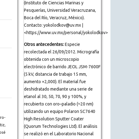
(Instituto de Ciencias Marinas y
Pesquerías, Universidad Veracruzana,
Boca del Río, Veracruz, México).
Contacto: yokolodkov@uv.mx |
<https://www.uv.mx/personal/yokolodkov>
Otros antecedentes:
Especie
recolectada el 26/09/2012. Micrografía
obtenida con un microscopio
electrónico de barrido JEOL JSM-7600F
(5 kV, distancia de trabajo 15 mm,
aumento ×2,000). El material fue
deshidratado mediante una serie de
etanol al 30, 50, 70, 90 y 100%, y
recubierto con oro–paladio (≈20 nm)
utilizando un equipo Polaron SC7640
ro-
High Resolution Sputter Coater
iz,
(Quorum Technologies Ltd). El análisis
osé
se realizó en el Laboratorio Nacional