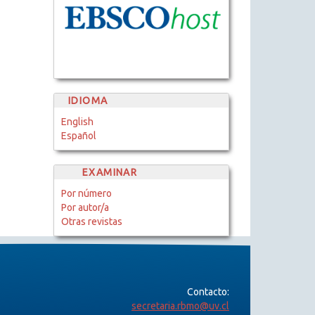
IDIOMA
English
Español
EXAMINAR
Por número
Por autor/a
Otras revistas
Contacto:
secretaria.rbmo@uv.cl