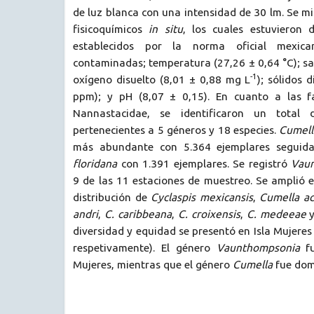
de luz blanca con una intensidad de 30 lm. Se m
fisicoquímicos
in situ
, los cuales estuvieron 
establecidos por la norma oficial mexi
contaminadas; temperatura (27,26 ± 0,64 °C); sal
-1
oxígeno disuelto (8,01 ± 0,88 mg L
); sólidos 
ppm); y pH (8,07 ± 0,15). En cuanto a las fa
Nannastacidae, se identificaron un total 
pertenecientes a 5 géneros y 18 especies.
Cumell
más abundante con 5.364 ejemplares segui
floridana
con 1.391 ejemplares. Se registró
Vau
9 de las 11 estaciones de muestreo. Se amplió 
distribución de
Cyclaspis
mexicansis
,
Cumella a
andri
,
C. caribbeana
,
C. croixensis
,
C. medeeae
diversidad y equidad se presentó en Isla Mujeres 
respetivamente). El género
Vaunthompsonia
fu
Mujeres, mientras que el género
Cumella
fue dom