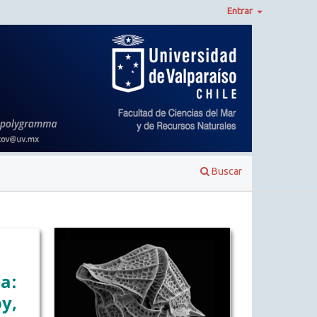
Entrar
Buscar
a:
y,