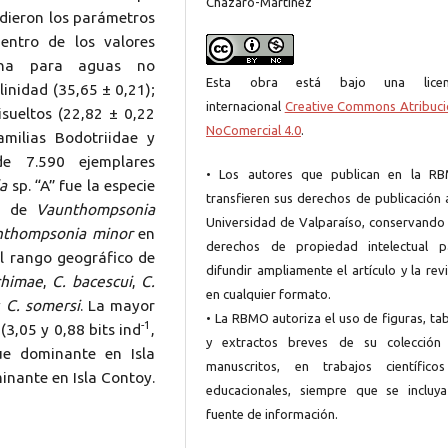
Cházaro-Martínez
idieron los parámetros
dentro de los valores
cana para aguas no
Esta obra está bajo una licen
inidad (35,65 ± 0,21);
internacional
Creative Commons Atribuci
disueltos (22,82 ± 0,22
NoComercial 4.0
.
milias Bodotriidae y
de 7.590 ejemplares
• Los autores que publican en la R
a
sp. “A” fue la especie
transfieren sus derechos de publicación 
da de
Vaunthompsonia
Universidad de Valparaíso, conservando 
nthompsonia minor
en
derechos de propiedad intelectual p
el rango geográfico de
difundir ampliamente el artículo y la rev
chimae
,
C. bacescui
,
C.
en cualquier formato.
y
C. somersi
. La mayor
• La RBMO autoriza el uso de figuras, ta
-1
(3,05 y 0,88 bits ind
,
y extractos breves de su colección
e dominante en Isla
manuscritos, en trabajos científico
inante en Isla Contoy.
educacionales, siempre que se incluya
fuente de información.