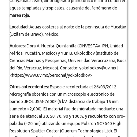
Gonyaulacaceae), dinoflagelado planctónico marino común en
aguas templadas y tropicales, causante del fenómeno de
marea roja.
Localidad:
Aguas costeras al norte de la península de Yucatán
(Dzilam de Bravo), México.
Autores:
Dora A. Huerta-Quintanilla (CINVESTAV-IPN, Unidad
Mérida, Yucatán, México) y Yuri B. Okolodkov (Instituto de
Ciencias Marinas y Pesquerías, Universidad Veracruzana, Boca
del Río, Veracruz, México). Contacto: yokolodkov@uv.mx |
<https://www.uv.mx/personal/yokolodkov>
Otros antecedentes:
Especie recolectada el 26/09/2012.
Micrografía obtenida con un microscopio electrónico de
barrido JEOL JSM-7600F (5 kV, distancia de trabajo 15 mm,
aumento ×2,000). El material fue deshidratado mediante una
serie de etanol al 30, 50, 70, 90 y 100%, y recubierto con oro–
paladio (≈20 nm) utilizando un equipo Polaron SC7640 High
Resolution Sputter Coater (Quorum Technologies Ltd). El