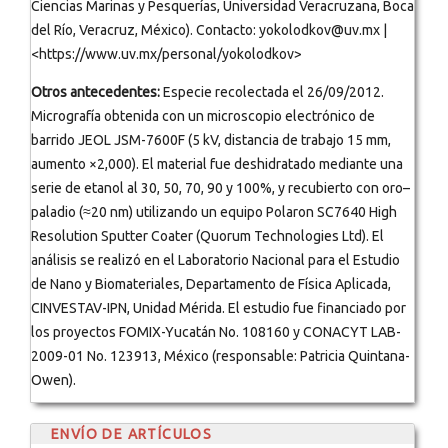
Ciencias Marinas y Pesquerías, Universidad Veracruzana, Boca
del Río, Veracruz, México). Contacto: yokolodkov@uv.mx |
<https://www.uv.mx/personal/yokolodkov>
Otros antecedentes:
Especie recolectada el 26/09/2012.
Micrografía obtenida con un microscopio electrónico de
barrido JEOL JSM-7600F (5 kV, distancia de trabajo 15 mm,
aumento ×2,000). El material fue deshidratado mediante una
serie de etanol al 30, 50, 70, 90 y 100%, y recubierto con oro–
paladio (≈20 nm) utilizando un equipo Polaron SC7640 High
Resolution Sputter Coater (Quorum Technologies Ltd). El
análisis se realizó en el Laboratorio Nacional para el Estudio
de Nano y Biomateriales, Departamento de Física Aplicada,
CINVESTAV-IPN, Unidad Mérida. El estudio fue financiado por
los proyectos FOMIX-Yucatán No. 108160 y CONACYT LAB-
2009-01 No. 123913, México (responsable: Patricia Quintana-
Owen).
ENVÍO DE ARTÍCULOS