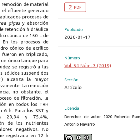
de remoción de material
PDF
n el efluente generado
aplicados procesos de
rea gigas
y absorción
e retención hidráulica
Publicado
ndro cónico de 150 L de
2020-01-17
. En los procesos de
dro cónico de acrílico
fueron en triplicado,
Número
 un único tanque para
Vol. 54 Núm. 3 (2019)
idez se registró a las
s sólidos suspendidos
VT) alcanza la mayor
Sección
tivamente. La remoción
Artículo
ncia, no obstante, el
ceso de filtración, la
ción en todos los TRH
Licencia
n 6 h. Para los SST y
on 29,94 y 75,4%,
Derechos de autor 2020 Roberto Ram
ón de los nutrientes
Antonio Navarro
lores negativos. No
ue registrada en 12 h