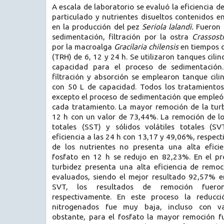
A
escala de laboratorio se evaluó la eficiencia 
particulado y nutrientes disueltos contenidos e
en la producción del pez
Seriola lalandi.
Fueron 
sedimentación, filtración por la ostra
Crassost
por la macroalga
Gracilaria chilensis
en tiempos d
(TRH) de 6, 12 y 24 h. Se utilizaron tanques cili
capacidad para el proceso de sedimentación
filtración y absorción se emplearon tanque cilin
con 50 L de capacidad. Todos los tratamientos 
excepto el proceso de sedimentación que empleó
cada tratamiento. La mayor remoción de la turb
12 h con un valor de 73,44%. La remoción de lo
totales (SST) y sólidos volátiles totales (S
eficiencia a las 24 h con 13,17 y 49,06%, respec
de los nutrientes no presenta una alta eficie
fosfato en 12 h se redujo en 82,23%. En el pro
turbidez presenta una alta eficiencia de remo
evaluados, siendo el mejor resultado 92,57% e
SVT, los resultados de remoción fuer
respectivamente. En este proceso la reducci
nitrogenados fue muy baja, incluso con va
obstante, para el fosfato la mayor remoción f