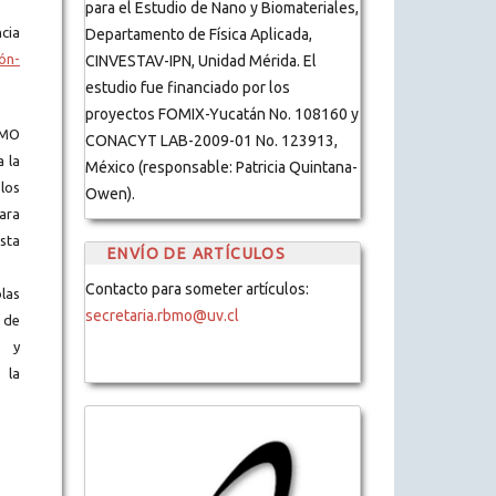
para el Estudio de Nano y Biomateriales,
cia
Departamento de Física Aplicada,
ón-
CINVESTAV-IPN, Unidad Mérida. El
estudio fue financiado por los
proyectos FOMIX-Yucatán No. 108160 y
BMO
CONACYT LAB-2009-01 No. 123913,
a la
México (responsable: Patricia Quintana-
los
Owen).
ara
ista
ENVÍO DE ARTÍCULOS
Contacto para someter artículos:
blas
secretaria.rbmo@uv.cl
 de
s y
 la