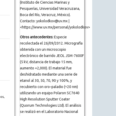
(Instituto de Ciencias Marinas y
Pesquerías, Universidad Veracruzana,
Boca del Río, Veracruz, México).
Contacto: yokolodkov@uv.mx |
<https://www.uv.mx/personal/yokolodkov>
Otros antecedentes:
Especie
recolectada el 26/09/2012. Micrografía
obtenida con un microscopio
electrónico de barrido JEOL JSM-7600F
(5 kV, distancia de trabajo 15 mm,
aumento ×2,000). El material fue
deshidratado mediante una serie de
etanol al 30, 50, 70, 90 y 100%, y
recubierto con oro–paladio (≈20 nm)
utilizando un equipo Polaron SC7640
os,
High Resolution Sputter Coater
(Quorum Technologies Ltd). El análisis
se realizó en el Laboratorio Nacional