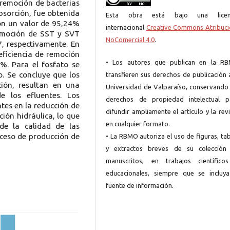
 remoción de bacterias
bsorción, fue obtenida
Esta obra está bajo una licen
con un valor de 95,24%
internacional
Creative Commons Atribuci
remoción de SST y SVT
NoComercial 4.0
.
, respectivamente. En
eficiencia de remoción
• Los autores que publican en la R
%. Para el fosfato se
. Se concluye que los
transfieren sus derechos de publicación 
ción, resultan en una
Universidad de Valparaíso, conservando 
e los efluentes. Los
derechos de propiedad intelectual p
tes en la reducción de
difundir ampliamente el artículo y la rev
ción hidráulica, lo que
en cualquier formato.
e la calidad de las
oceso de producción de
• La RBMO autoriza el uso de figuras, ta
y extractos breves de su colección
manuscritos, en trabajos científico
educacionales, siempre que se incluya
fuente de información.