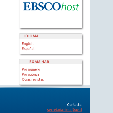
IDIOMA
English
Español
EXAMINAR
Por número
Por autor/a
Otras revistas
Contacto:
secretaria.rbmo@uv.cl