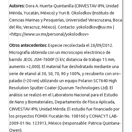
Autores:
Dora A. Huerta-Quintanilla (CINVESTAV-IPN, Unidad
Mérida, Yucatán, México) y Yuri B. Okolodkov (Instituto de
Ciencias Marinas y Pesquerías, Universidad Veracruzana, Boca
del Río, Veracruz, México). Contacto: yokolodkov@uv.mx |
<https://www.uv.mx/personal/yokolodkov>
Otros antecedentes:
Especie recolectada el 26/09/2012.
Micrografía obtenida con un microscopio electrónico de
barrido JEOL JSM-7600F (5 kV, distancia de trabajo 15 mm,
aumento ×2,000). El material fue deshidratado mediante una
serie de etanol al 30, 50, 70, 90 y 100%, y recubierto con oro–
paladio (≈20 nm) utilizando un equipo Polaron SC7640 High
Resolution Sputter Coater (Quorum Technologies Ltd). El
análisis se realizó en el Laboratorio Nacional para el Estudio
de Nano y Biomateriales, Departamento de Física Aplicada,
CINVESTAV-IPN, Unidad Mérida. El estudio fue financiado por
los proyectos FOMIX-Yucatán No. 108160 y CONACYT LAB-
2009-01 No. 123913, México (responsable: Patricia Quintana-
Owen).