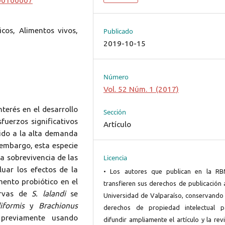
000100007
cos, Alimentos vivos,
Publicado
2019-10-15
Número
Vol. 52 Núm. 1 (2017)
erés en el desarrollo
Sección
fuerzos significativos
Artículo
bido a la alta demanda
n embargo, esta especie
Licencia
la sobrevivencia de las
luar los efectos de la
• Los autores que publican en la R
ento probiótico en el
transfieren sus derechos de publicación 
arvas de
S. lalandi
se
Universidad de Valparaíso, conservando 
diformis
y
Brachionus
derechos de propiedad intelectual p
 previamente usando
difundir ampliamente el artículo y la rev