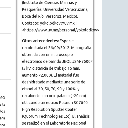
(Instituto de Ciencias Marinas y
Pesquerías, Universidad Veracruzana,
Boca del Río, Veracruz, México).
Contacto: yokolodkov@uv.mx |
<https://www.uv.mx/personal/yokolodkov>
Otros antecedentes:
Especie
recolectada el 26/09/2012. Micrografía
obtenida con un microscopio
electrónico de barrido JEOL JSM-7600F
(5 kV, distancia de trabajo 15 mm,
aumento ×2,000). El material fue
deshidratado mediante una serie de
etanol al 30, 50, 70, 90 y 100%, y
recubierto con oro–paladio (≈20 nm)
BMO
utilizando un equipo Polaron SC7640
a la
High Resolution Sputter Coater
los
(Quorum Technologies Ltd). El análisis
ara
se realizó en el Laboratorio Nacional
ista