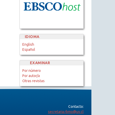
IDIOMA
English
Español
EXAMINAR
Por número
Por autor/a
Otras revistas
Contacto:
secretaria.rbmo@uv.cl