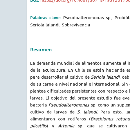
DOI:
https://doi.org/10.4067/S0718-19572017
Palabras clave:
Pseudoalteromonas sp., Probióti
Seriola lalandi, Sobrevivencia
Resumen
La demanda mundial de alimentos aumenta el int
de la acuicultura. En Chile se están hacienda es
para desarrollar el cultivo de
Seriola lalandi
, de
de su carne a nivel nacional e internacional. Si
plantea dificultades persistentes con respecto a 
larvas. El objetivo del presente estudio fue eva
bacteria
Pseudoalteromonas
sp. como un suplem
cultivo de larvas de
S. lalandi
. Para esto, l
alimentaron con rotíferos (
Brachionus rotun
plicatilis
) y
Artemia
sp. que se cultivaron