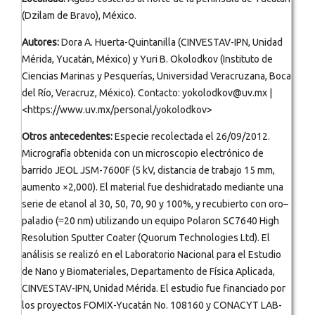
(Dzilam de Bravo), México.
Autores:
Dora A. Huerta-Quintanilla (CINVESTAV-IPN, Unidad
Mérida, Yucatán, México) y Yuri B. Okolodkov (Instituto de
Ciencias Marinas y Pesquerías, Universidad Veracruzana, Boca
del Río, Veracruz, México). Contacto: yokolodkov@uv.mx |
<https://www.uv.mx/personal/yokolodkov>
Otros antecedentes:
Especie recolectada el 26/09/2012.
Micrografía obtenida con un microscopio electrónico de
barrido JEOL JSM-7600F (5 kV, distancia de trabajo 15 mm,
aumento ×2,000). El material fue deshidratado mediante una
serie de etanol al 30, 50, 70, 90 y 100%, y recubierto con oro–
paladio (≈20 nm) utilizando un equipo Polaron SC7640 High
Resolution Sputter Coater (Quorum Technologies Ltd). El
análisis se realizó en el Laboratorio Nacional para el Estudio
de Nano y Biomateriales, Departamento de Física Aplicada,
CINVESTAV-IPN, Unidad Mérida. El estudio fue financiado por
los proyectos FOMIX-Yucatán No. 108160 y CONACYT LAB-