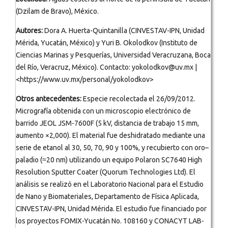
(Dzilam de Bravo), México.
Autores:
Dora A. Huerta-Quintanilla (CINVESTAV-IPN, Unidad
Mérida, Yucatán, México) y Yuri B. Okolodkov (Instituto de
Ciencias Marinas y Pesquerías, Universidad Veracruzana, Boca
del Río, Veracruz, México). Contacto: yokolodkov@uv.mx |
<https://www.uv.mx/personal/yokolodkov>
Otros antecedentes:
Especie recolectada el 26/09/2012.
Micrografía obtenida con un microscopio electrónico de
barrido JEOL JSM-7600F (5 kV, distancia de trabajo 15 mm,
aumento ×2,000). El material fue deshidratado mediante una
serie de etanol al 30, 50, 70, 90 y 100%, y recubierto con oro–
paladio (≈20 nm) utilizando un equipo Polaron SC7640 High
Resolution Sputter Coater (Quorum Technologies Ltd). El
análisis se realizó en el Laboratorio Nacional para el Estudio
de Nano y Biomateriales, Departamento de Física Aplicada,
CINVESTAV-IPN, Unidad Mérida. El estudio fue financiado por
los proyectos FOMIX-Yucatán No. 108160 y CONACYT LAB-