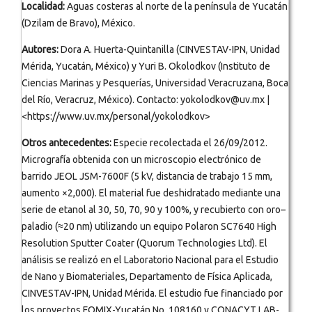
Localidad:
Aguas costeras al norte de la península de Yucatán
(Dzilam de Bravo), México.
Autores:
Dora A. Huerta-Quintanilla (CINVESTAV-IPN, Unidad
Mérida, Yucatán, México) y Yuri B. Okolodkov (Instituto de
Ciencias Marinas y Pesquerías, Universidad Veracruzana, Boca
del Río, Veracruz, México). Contacto: yokolodkov@uv.mx |
<https://www.uv.mx/personal/yokolodkov>
Otros antecedentes:
Especie recolectada el 26/09/2012.
Micrografía obtenida con un microscopio electrónico de
barrido JEOL JSM-7600F (5 kV, distancia de trabajo 15 mm,
aumento ×2,000). El material fue deshidratado mediante una
serie de etanol al 30, 50, 70, 90 y 100%, y recubierto con oro–
paladio (≈20 nm) utilizando un equipo Polaron SC7640 High
Resolution Sputter Coater (Quorum Technologies Ltd). El
análisis se realizó en el Laboratorio Nacional para el Estudio
de Nano y Biomateriales, Departamento de Física Aplicada,
CINVESTAV-IPN, Unidad Mérida. El estudio fue financiado por
los proyectos FOMIX-Yucatán No. 108160 y CONACYT LAB-