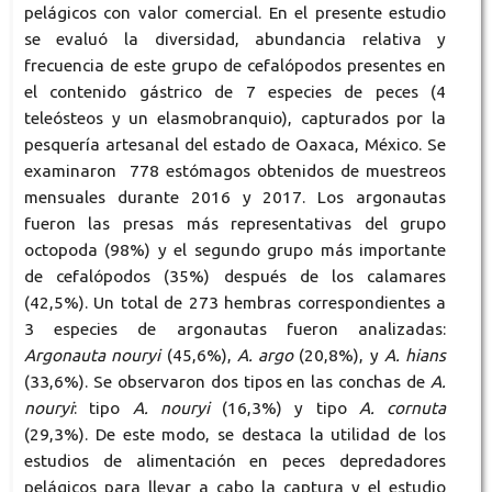
pelágicos con valor comercial. En el presente estudio
se evaluó la diversidad, abundancia relativa y
frecuencia de este grupo de cefalópodos presentes en
el contenido gástrico de 7 especies de peces (4
teleósteos y un elasmobranquio), capturados por la
pesquería artesanal del estado de Oaxaca, México. Se
examinaron 778 estómagos obtenidos de muestreos
mensuales durante 2016 y 2017. Los argonautas
fueron las presas más representativas del grupo
octopoda (98%) y el segundo grupo más importante
de cefalópodos (35%) después de los calamares
(42,5%). Un total de 273 hembras correspondientes a
3 especies de argonautas fueron analizadas:
Argonauta nouryi
(45,6%),
A. argo
(20,8%), y
A. hians
(33,6%). Se observaron dos tipos en las conchas de
A.
nouryi
: tipo
A. nouryi
(16,3%) y tipo
A. cornuta
(29,3%). De este modo, se destaca la utilidad de los
estudios de alimentación en peces depredadores
pelágicos para llevar a cabo la captura y el estudio