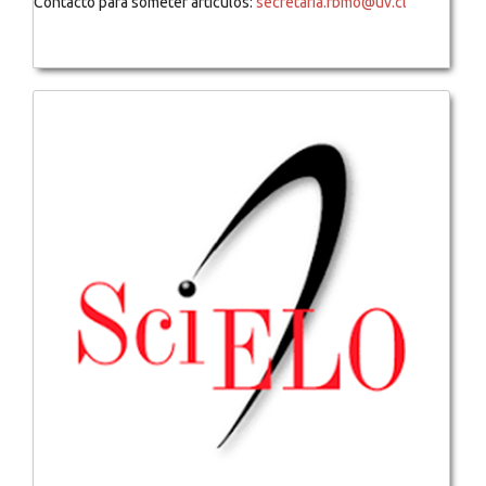
Contacto para someter artículos:
secretaria.rbmo@uv.cl