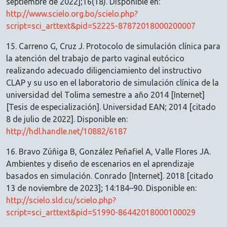
septiembre de 2022];16(18). Disponible en:
http://www.scielo.org.bo/scielo.php?
script=sci_arttext&pid=S2225-87872018000200007
15. Carreno G, Cruz J. Protocolo de simulación clínica para
la atención del trabajo de parto vaginal eutócico
realizando adecuado diligenciamiento del instructivo
CLAP y su uso en el laboratorio de simulación clínica de la
universidad del Tolima semestre a año 2014 [Internet]
[Tesis de especialización]. Universidad EAN; 2014 [citado
8 de julio de 2022]. Disponible en:
http://hdl.handle.net/10882/6187
16. Bravo Zúñiga B, González Peñafiel A, Valle Flores JA.
Ambientes y diseño de escenarios en el aprendizaje
basados en simulación. Conrado [Internet]. 2018 [citado
13 de noviembre de 2023]; 14:184–90. Disponible en:
http://scielo.sld.cu/scielo.php?
script=sci_arttext&pid=S1990-86442018000100029