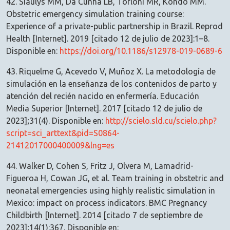
42. Siaulys MM, Da Cunha LB, Torloni MR, Kondo MM.
Obstetric emergency simulation training course:
Experience of a private-public partnership in Brazil. Reprod
Health [Internet]. 2019 [citado 12 de julio de 2023]:1–8.
Disponible en:
https://doi.org/10.1186/s12978-019-0689-6
43. Riquelme G, Acevedo V, Muñoz X. La metodología de
simulación en la enseñanza de los contenidos de parto y
atención del recién nacido en enfermería. Educación
Media Superior [Internet]. 2017 [citado 12 de julio de
2023];31(4). Disponible en:
http://scielo.sld.cu/scielo.php?
script=sci_arttext&pid=S0864-
21412017000400009&lng=es
44. Walker D, Cohen S, Fritz J, Olvera M, Lamadrid-
Figueroa H, Cowan JG, et al. Team training in obstetric and
neonatal emergencies using highly realistic simulation in
Mexico: impact on process indicators. BMC Pregnancy
Childbirth [Internet]. 2014 [citado 7 de septiembre de
2023];14(1):367. Disponible en: