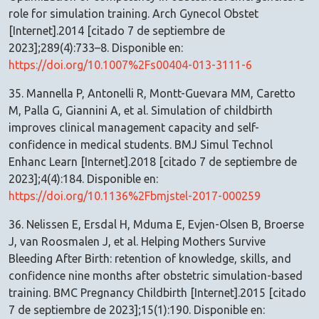
role for simulation training. Arch Gynecol Obstet
[Internet].2014 [citado 7 de septiembre de
2023];289(4):733–8. Disponible en:
https://doi.org/10.1007%2Fs00404-013-3111-6
35. Mannella P, Antonelli R, Montt-Guevara MM, Caretto
M, Palla G, Giannini A, et al. Simulation of childbirth
improves clinical management capacity and self-
confidence in medical students. BMJ Simul Technol
Enhanc Learn [Internet].2018 [citado 7 de septiembre de
2023];4(4):184. Disponible en:
https://doi.org/10.1136%2Fbmjstel-2017-000259
36. Nelissen E, Ersdal H, Mduma E, Evjen-Olsen B, Broerse
J, van Roosmalen J, et al. Helping Mothers Survive
Bleeding After Birth: retention of knowledge, skills, and
confidence nine months after obstetric simulation-based
training. BMC Pregnancy Childbirth [Internet].2015 [citado
7 de septiembre de 2023];15(1):190. Disponible en: