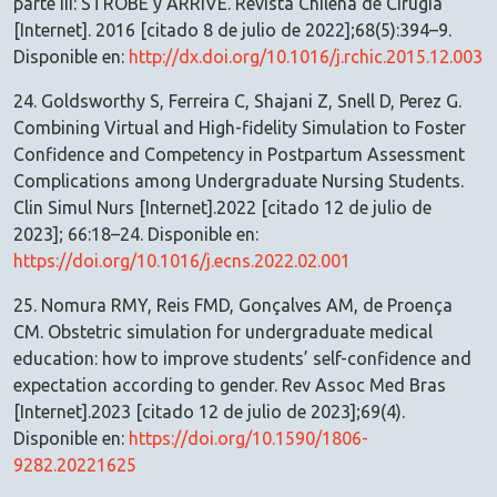
parte III: STROBE y ARRIVE. Revista Chilena de Cirugía
[Internet]. 2016 [citado 8 de julio de 2022];68(5):394–9.
Disponible en:
http://dx.doi.org/10.1016/j.rchic.2015.12.003
24. Goldsworthy S, Ferreira C, Shajani Z, Snell D, Perez G.
Combining Virtual and High-fidelity Simulation to Foster
Confidence and Competency in Postpartum Assessment
Complications among Undergraduate Nursing Students.
Clin Simul Nurs [Internet].2022 [citado 12 de julio de
2023]; 66:18–24. Disponible en:
https://doi.org/10.1016/j.ecns.2022.02.001
25. Nomura RMY, Reis FMD, Gonçalves AM, de Proença
CM. Obstetric simulation for undergraduate medical
education: how to improve students’ self-confidence and
expectation according to gender. Rev Assoc Med Bras
[Internet].2023 [citado 12 de julio de 2023];69(4).
Disponible en:
https://doi.org/10.1590/1806-
9282.20221625