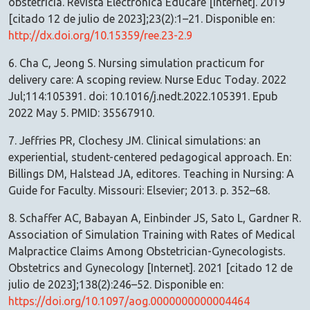
obstetricia. Revista Electrónica Educare [Internet]. 2019
[citado 12 de julio de 2023];23(2):1–21. Disponible en:
http://dx.doi.org/10.15359/ree.23-2.9
6. Cha C, Jeong S. Nursing simulation practicum for
delivery care: A scoping review. Nurse Educ Today. 2022
Jul;114:105391. doi: 10.1016/j.nedt.2022.105391. Epub
2022 May 5. PMID: 35567910.
7. Jeffries PR, Clochesy JM. Clinical simulations: an
experiential, student-centered pedagogical approach. En:
Billings DM, Halstead JA, editores. Teaching in Nursing: A
Guide for Faculty. Missouri: Elsevier; 2013. p. 352–68.
8. Schaffer AC, Babayan A, Einbinder JS, Sato L, Gardner R.
Association of Simulation Training with Rates of Medical
Malpractice Claims Among Obstetrician-Gynecologists.
Obstetrics and Gynecology [Internet]. 2021 [citado 12 de
julio de 2023];138(2):246–52. Disponible en:
https://doi.org/10.1097/aog.0000000000004464