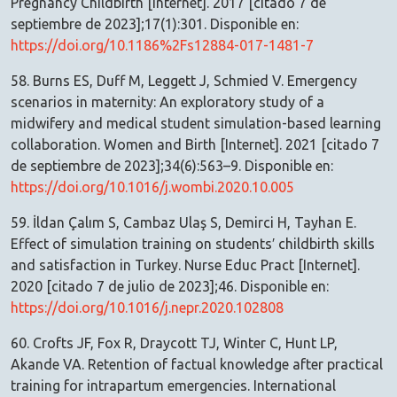
Pregnancy Childbirth [Internet]. 2017 [citado 7 de
septiembre de 2023];17(1):301. Disponible en:
https://doi.org/10.1186%2Fs12884-017-1481-7
58. Burns ES, Duff M, Leggett J, Schmied V. Emergency
scenarios in maternity: An exploratory study of a
midwifery and medical student simulation-based learning
collaboration. Women and Birth [Internet]. 2021 [citado 7
de septiembre de 2023];34(6):563–9. Disponible en:
https://doi.org/10.1016/j.wombi.2020.10.005
59. İldan Çalım S, Cambaz Ulaş S, Demirci H, Tayhan E.
Effect of simulation training on students′ childbirth skills
and satisfaction in Turkey. Nurse Educ Pract [Internet].
2020 [citado 7 de julio de 2023];46. Disponible en:
https://doi.org/10.1016/j.nepr.2020.102808
60. Crofts JF, Fox R, Draycott TJ, Winter C, Hunt LP,
Akande VA. Retention of factual knowledge after practical
training for intrapartum emergencies. International