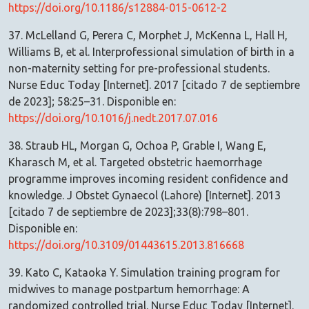
https://doi.org/10.1186/s12884-015-0612-2
37. McLelland G, Perera C, Morphet J, McKenna L, Hall H,
Williams B, et al. Interprofessional simulation of birth in a
non-maternity setting for pre-professional students.
Nurse Educ Today [Internet]. 2017 [citado 7 de septiembre
de 2023]; 58:25–31. Disponible en:
https://doi.org/10.1016/j.nedt.2017.07.016
38. Straub HL, Morgan G, Ochoa P, Grable I, Wang E,
Kharasch M, et al. Targeted obstetric haemorrhage
programme improves incoming resident confidence and
knowledge. J Obstet Gynaecol (Lahore) [Internet]. 2013
[citado 7 de septiembre de 2023];33(8):798–801.
Disponible en:
https://doi.org/10.3109/01443615.2013.816668
39. Kato C, Kataoka Y. Simulation training program for
midwives to manage postpartum hemorrhage: A
randomized controlled trial. Nurse Educ Today [Internet].