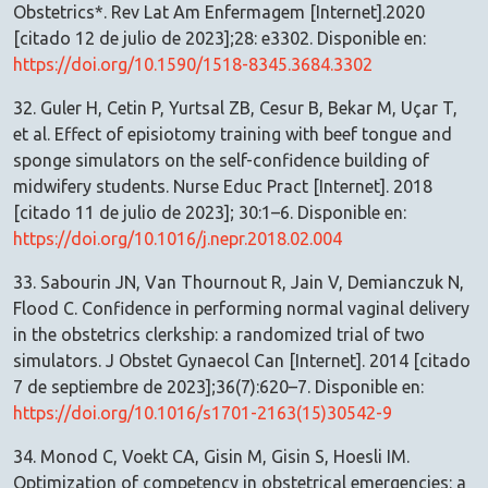
Obstetrics*. Rev Lat Am Enfermagem [Internet].2020
[citado 12 de julio de 2023];28: e3302. Disponible en:
https://doi.org/10.1590/1518-8345.3684.3302
32. Guler H, Cetin P, Yurtsal ZB, Cesur B, Bekar M, Uçar T,
et al. Effect of episiotomy training with beef tongue and
sponge simulators on the self-confidence building of
midwifery students. Nurse Educ Pract [Internet]. 2018
[citado 11 de julio de 2023]; 30:1–6. Disponible en:
https://doi.org/10.1016/j.nepr.2018.02.004
33. Sabourin JN, Van Thournout R, Jain V, Demianczuk N,
Flood C. Confidence in performing normal vaginal delivery
in the obstetrics clerkship: a randomized trial of two
simulators. J Obstet Gynaecol Can [Internet]. 2014 [citado
7 de septiembre de 2023];36(7):620–7. Disponible en:
https://doi.org/10.1016/s1701-2163(15)30542-9
34. Monod C, Voekt CA, Gisin M, Gisin S, Hoesli IM.
Optimization of competency in obstetrical emergencies: a