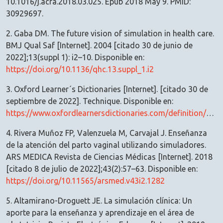
10.1016/j.acra.2018.03.025. Epub 2018 May 9. PMID:
30929697.
2. Gaba DM. The future vision of simulation in health care.
BMJ Qual Saf [Internet]. 2004 [citado 30 de junio de
2022];13(suppl 1): i2–10. Disponible en:
https://doi.org/10.1136/qhc.13.suppl_1.i2
3. Oxford Learner´s Dictionaries [Internet]. [citado 30 de
septiembre de 2022]. Technique. Disponible en:
https://www.oxfordlearnersdictionaries.com/definition/english/technique
4. Rivera Muñoz FP, Valenzuela M, Carvajal J. Enseñanza
de la atención del parto vaginal utilizando simuladores.
ARS MEDICA Revista de Ciencias Médicas [Internet]. 2018
[citado 8 de julio de 2022];43(2):57–63. Disponible en:
https://doi.org/10.11565/arsmed.v43i2.1282
5. Altamirano-Droguett JE. La simulación clínica: Un
aporte para la enseñanza y aprendizaje en el área de