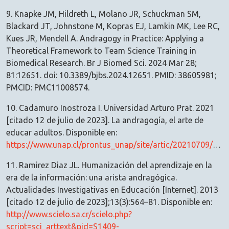
9. Knapke JM, Hildreth L, Molano JR, Schuckman SM,
Blackard JT, Johnstone M, Kopras EJ, Lamkin MK, Lee RC,
Kues JR, Mendell A. Andragogy in Practice: Applying a
Theoretical Framework to Team Science Training in
Biomedical Research. Br J Biomed Sci. 2024 Mar 28;
81:12651. doi: 10.3389/bjbs.2024.12651. PMID: 38605981;
PMCID: PMC11008574.
10. Cadamuro Inostroza I. Universidad Arturo Prat. 2021
[citado 12 de julio de 2023]. La andragogía, el arte de
educar adultos. Disponible en:
https://www.unap.cl/prontus_unap/site/artic/20210709/pags/20210709231717.html#:~:text=La%20participaci%C3%B3n%20se%20da%20en,lo%20largo%20de%20su%20vida
11. Ramirez Diaz JL. Humanización del aprendizaje en la
era de la información: una arista andragógica.
Actualidades Investigativas en Educación [Internet]. 2013
[citado 12 de julio de 2023];13(3):564–81. Disponible en:
http://www.scielo.sa.cr/scielo.php?
script=sci_arttext&pid=S1409-