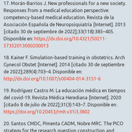
17. Morán-Barrios J. New professionals for a new society.
Responses from a medical education perspective:
competency-based medical education. Revista de la
Asociación Española de Neuropsiquiatría [Internet]. 2013
[citado 30 de septiembre de 2022];33(118):385–405.
Disponible en:
https://dx.doi.org/10.4321/S0211-
57352013000200013
18. Kainer F. Simulation-based training in obstetrics. Arch
Gynecol Obstet [Internet]. 2014 [citado 30 de septiembre
de 2022];289(4):703–4. Disponible en:
http://dx.doi.org/10.1007/s00404-014-3151-6
19. Rodríguez Castro M. La educación médica en tiempos
del covid-19. Revista Médica Herediana [Internet]. 2020
[citado 8 de julio de 2022];31(3):143–7. Disponible en:
https://doi.org/10.20453/rmh.v31i3.3802
20. Santos CMDC, Pimenta CADM, Nobre MRC. The PICO
strategy for the research question construction and