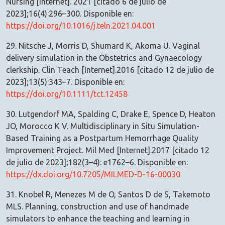
Nursing [Internet]. 2021 [citado 6 de julio de
2023];16(4):296–300. Disponible en:
https://doi.org/10.1016/j.teln.2021.04.001
29. Nitsche J, Morris D, Shumard K, Akoma U. Vaginal
delivery simulation in the Obstetrics and Gynaecology
clerkship. Clin Teach [Internet].2016 [citado 12 de julio de
2023];13(5):343–7. Disponible en:
https://doi.org/10.1111/tct.12458
30. Lutgendorf MA, Spalding C, Drake E, Spence D, Heaton
JO, Morocco K V. Multidisciplinary in Situ Simulation-
Based Training as a Postpartum Hemorrhage Quality
Improvement Project. Mil Med [Internet].2017 [citado 12
de julio de 2023];182(3–4): e1762–6. Disponible en:
https://dx.doi.org/10.7205/MILMED-D-16-00030
31. Knobel R, Menezes M de O, Santos D de S, Takemoto
MLS. Planning, construction and use of handmade
simulators to enhance the teaching and learning in