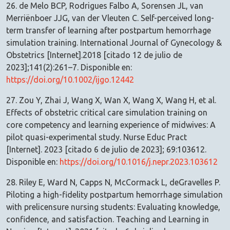
26. de Melo BCP, Rodrigues Falbo A, Sorensen JL, van
Merriënboer JJG, van der Vleuten C. Self-perceived long-
term transfer of learning after postpartum hemorrhage
simulation training. International Journal of Gynecology &
Obstetrics [Internet].2018 [citado 12 de julio de
2023];141(2):261–7. Disponible en:
https://doi.org/10.1002/ijgo.12442
27. Zou Y, Zhai J, Wang X, Wan X, Wang X, Wang H, et al.
Effects of obstetric critical care simulation training on
core competency and learning experience of midwives: A
pilot quasi-experimental study. Nurse Educ Pract
[Internet]. 2023 [citado 6 de julio de 2023]; 69:103612.
Disponible en:
https://doi.org/10.1016/j.nepr.2023.103612
28. Riley E, Ward N, Capps N, McCormack L, deGravelles P.
Piloting a high-fidelity postpartum hemorrhage simulation
with prelicensure nursing students: Evaluating knowledge,
confidence, and satisfaction. Teaching and Learning in