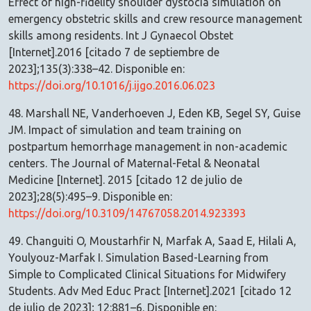
Effect of high-fidelity shoulder dystocia simulation on
emergency obstetric skills and crew resource management
skills among residents. Int J Gynaecol Obstet
[Internet].2016 [citado 7 de septiembre de
2023];135(3):338–42. Disponible en:
https://doi.org/10.1016/j.ijgo.2016.06.023
48. Marshall NE, Vanderhoeven J, Eden KB, Segel SY, Guise
JM. Impact of simulation and team training on
postpartum hemorrhage management in non-academic
centers. The Journal of Maternal-Fetal & Neonatal
Medicine [Internet]. 2015 [citado 12 de julio de
2023];28(5):495–9. Disponible en:
https://doi.org/10.3109/14767058.2014.923393
49. Changuiti O, Moustarhfir N, Marfak A, Saad E, Hilali A,
Youlyouz-Marfak I. Simulation Based-Learning from
Simple to Complicated Clinical Situations for Midwifery
Students. Adv Med Educ Pract [Internet].2021 [citado 12
de julio de 2023]; 12:881–6. Disponible en: