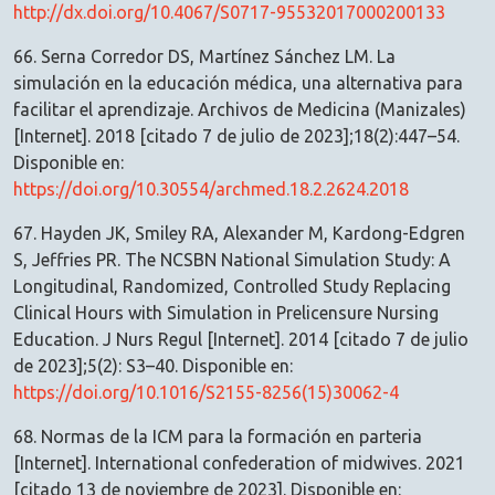
http://dx.doi.org/10.4067/S0717-95532017000200133
66. Serna Corredor DS, Martínez Sánchez LM. La
simulación en la educación médica, una alternativa para
facilitar el aprendizaje. Archivos de Medicina (Manizales)
[Internet]. 2018 [citado 7 de julio de 2023];18(2):447–54.
Disponible en:
https://doi.org/10.30554/archmed.18.2.2624.2018
67. Hayden JK, Smiley RA, Alexander M, Kardong-Edgren
S, Jeffries PR. The NCSBN National Simulation Study: A
Longitudinal, Randomized, Controlled Study Replacing
Clinical Hours with Simulation in Prelicensure Nursing
Education. J Nurs Regul [Internet]. 2014 [citado 7 de julio
de 2023];5(2): S3–40. Disponible en:
https://doi.org/10.1016/S2155-8256(15)30062-4
68. Normas de la ICM para la formación en parteria
[Internet]. International confederation of midwives. 2021
[citado 13 de noviembre de 2023]. Disponible en: