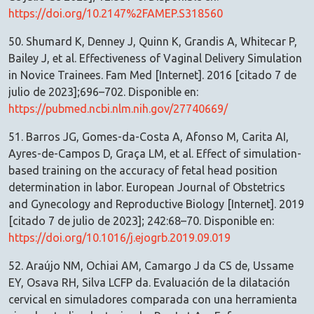
https://doi.org/10.2147%2FAMEP.S318560
50. Shumard K, Denney J, Quinn K, Grandis A, Whitecar P,
Bailey J, et al. Effectiveness of Vaginal Delivery Simulation
in Novice Trainees. Fam Med [Internet]. 2016 [citado 7 de
julio de 2023];696–702. Disponible en:
https://pubmed.ncbi.nlm.nih.gov/27740669/
51. Barros JG, Gomes-da-Costa A, Afonso M, Carita AI,
Ayres-de-Campos D, Graça LM, et al. Effect of simulation-
based training on the accuracy of fetal head position
determination in labor. European Journal of Obstetrics
and Gynecology and Reproductive Biology [Internet]. 2019
[citado 7 de julio de 2023]; 242:68–70. Disponible en:
https://doi.org/10.1016/j.ejogrb.2019.09.019
52. Araújo NM, Ochiai AM, Camargo J da CS de, Ussame
EY, Osava RH, Silva LCFP da. Evaluación de la dilatación
cervical en simuladores comparada con una herramienta