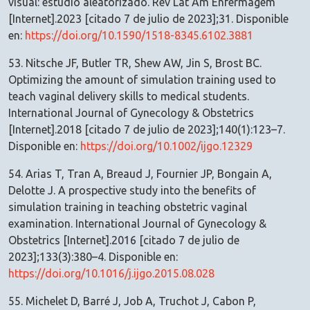
visual: estudio aleatorizado. Rev Lat Am Enfermagem
[Internet].2023 [citado 7 de julio de 2023];31. Disponible
en:
https://doi.org/10.1590/1518-8345.6102.3881
53. Nitsche JF, Butler TR, Shew AW, Jin S, Brost BC.
Optimizing the amount of simulation training used to
teach vaginal delivery skills to medical students.
International Journal of Gynecology & Obstetrics
[Internet].2018 [citado 7 de julio de 2023];140(1):123–7.
Disponible en:
https://doi.org/10.1002/ijgo.12329
54. Arias T, Tran A, Breaud J, Fournier JP, Bongain A,
Delotte J. A prospective study into the benefits of
simulation training in teaching obstetric vaginal
examination. International Journal of Gynecology &
Obstetrics [Internet].2016 [citado 7 de julio de
2023];133(3):380–4. Disponible en:
https://doi.org/10.1016/j.ijgo.2015.08.028
55. Michelet D, Barré J, Job A, Truchot J, Cabon P,