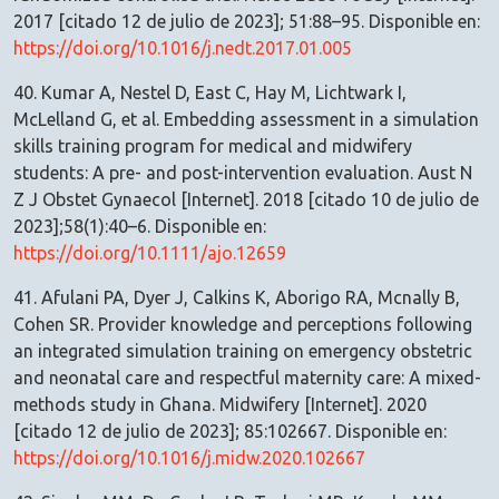
2017 [citado 12 de julio de 2023]; 51:88–95. Disponible en:
https://doi.org/10.1016/j.nedt.2017.01.005
40. Kumar A, Nestel D, East C, Hay M, Lichtwark I,
McLelland G, et al. Embedding assessment in a simulation
skills training program for medical and midwifery
students: A pre- and post-intervention evaluation. Aust N
Z J Obstet Gynaecol [Internet]. 2018 [citado 10 de julio de
2023];58(1):40–6. Disponible en:
https://doi.org/10.1111/ajo.12659
41. Afulani PA, Dyer J, Calkins K, Aborigo RA, Mcnally B,
Cohen SR. Provider knowledge and perceptions following
an integrated simulation training on emergency obstetric
and neonatal care and respectful maternity care: A mixed-
methods study in Ghana. Midwifery [Internet]. 2020
[citado 12 de julio de 2023]; 85:102667. Disponible en:
https://doi.org/10.1016/j.midw.2020.102667