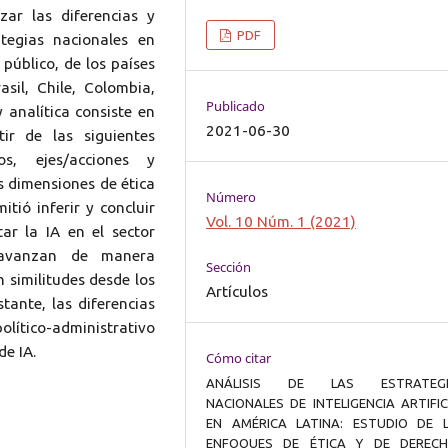
zar las diferencias y
PDF
ategias nacionales en
r público, de los países
sil, Chile, Colombia,
Publicado
 analítica consiste en
2021-06-30
tir de las siguientes
ios, ejes/acciones y
as dimensiones de ética
Número
tió inferir y concluir
Vol. 10 Núm. 1 (2021)
ar la IA en el sector
 avanzan de manera
Sección
n similitudes desde los
Artículos
ante, las diferencias
olítico-administrativo
de IA.
Cómo citar
ANÁLISIS DE LAS ESTRATEGI
NACIONALES DE INTELIGENCIA ARTIFIC
EN AMÉRICA LATINA: ESTUDIO DE 
ENFOQUES DE ÉTICA Y DE DEREC