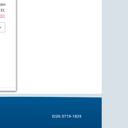
ión
2.
151
ISSN: 0719-1839