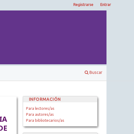
Registrarse
Entrar
Buscar
INFORMACIÓN
Para lectores/as
Para autores/as
IA
Para bibliotecarios/as
DE