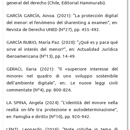
general del derecho (Chile, Editorial Hammurabi).
GARCÍA GARCÍA, Ainoa. (2021): “La protección digital
del menor: el fenómeno del sharenting a examen”, en:
Revista de Derecho UNED (Nº27), pp. 455-492.
GARCÍA RUBIO, María Paz. (2020): “¿Qué es y para qué
sirve el interés del menor?”, en: Actualidad Jurídica
Iberoamericana (Nº13), pp. 14-49.
GERACI, Ilaria (2021): “Il «superiore interesse del
minore» nel quadro di uno sviluppo sostenibile
dell'ambiente digitale”, en:. Le nuove leggi civili
commentate (Nº4), pp. 800-826.
LA SPINA, Angela (2024): “L’identità del minore nella
realtà on-life tra protezione e autodeterminazione”,
en: Famiglia e diritto (Nº10), pp. 920-942.
LENTI, Leonardo. (2016): “Note critiche in tema di