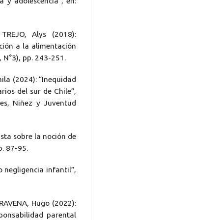
a y adolescencia”, en:
TREJO, Alys (2018):
ación a la alimentación
5, N°3), pp. 243-251.
la (2024): “Inequidad
rios del sur de Chile”,
les, Niñez y Juventud
sta sobre la noción de
p. 87-95.
negligencia infantil”,
AVENA, Hugo (2022):
sponsabilidad parental