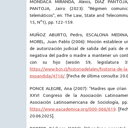
MONDACA MIRANDA, Alexis, DÍAZ PANTOJA
PANTOJA, Jairo (2023): “Régimen comunic
telemáticos”, en: The Law, State and Telecommu
15, N°1), pp. 122-159.
MUÑOZ ABURTO, Pedro, ESCALONA MEDINA,
MOREL, Juan Pablo (2006): Moción establece u
de autorización judicial de salida del país de
negativa del padre o madre a mantener un conta
con su hijo (sesión 59, legislatura 35
https://www.bcn.cl/historiadelaley/historia-de-la
expandida/4716/
. [Fecha de última consulta: 20.
PONCE ALEGRE, Ana (2007): “Madres que crían so
XXVI Congreso de la Asociación Latinoameri
Asociación Latinoamericana de Sociología, pp.
https://www.aacademica.org/000-066/619
. [Fec
20.06.2025].