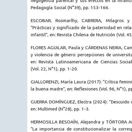
negligencia parental y sus efectos en la infanci
Pedagogía Social (N°39), pp. 153-166.
ESCOBAR, Rosmarlhy, CABRERA, Milagros y 
“Prácticas y significado de la paternidad en rel
infantil”, en: Revista Chilena de Nutrición (Vol. 4
FLORES AGUILAR, Paula y CÁRDENAS NEIRA, Cami
y violencia de género: percepciones de universita
en: Revista Latinoamericana de Ciencias Socia
(Vol. 22, N°1), pp. 1-20.
GIALLORENZI, María Laura (2017): “Crítica femini
la buena madre”, en: Reflexiones (Vol. 96, N°1), p
GUERRA DOMÍNGUEZ, Electra (2024): “Descuido o 
en: Multimed (N°28), pp. 1-3.
HERMOSILLA BESOAÍN, Alejandra y TÓRTORA AR
“La importancia de constitucionalizar la corre