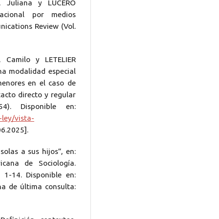
, Juliana y LUCERO
acional por medios
nications Review (Vol.
 Camilo y LETELIER
na modalidad especial
 menores en el caso de
cto directo y regular
4). Disponible en:
-ley/vista-
06.2025].
las a sus hijos”, en:
cana de Sociología.
 1-14. Disponible en:
ha de última consulta: