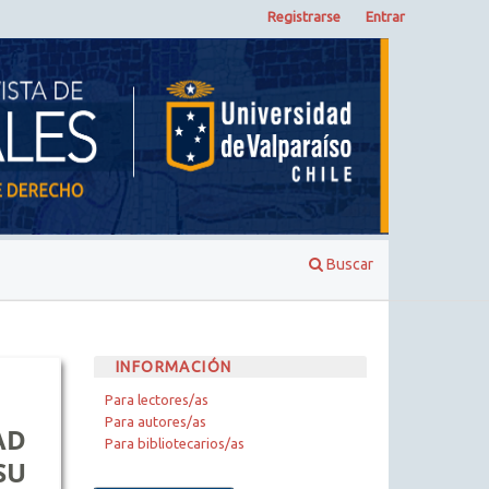
Registrarse
Entrar
Buscar
INFORMACIÓN
Para lectores/as
Para autores/as
AD
Para bibliotecarios/as
SU