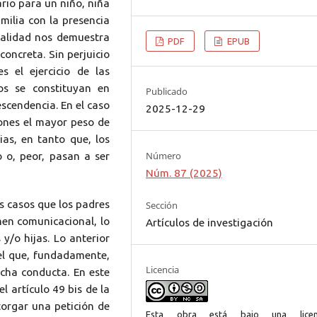
ario para un niño, niña
milia con la presencia
ealidad nos demuestra
PDF
EPUB
concreta. Sin perjuicio
s el ejercicio de las
os se constituyan en
Publicado
escendencia. En el caso
2025-12-29
ones el mayor peso de
ias, en tanto que, los
Número
 o, peor, pasan a ser
Núm. 87 (2025)
s casos que los padres
Sección
men comunicacional, lo
Artículos de investigación
y/o hijas. Lo anterior
el que, fundadamente,
Licencia
icha conducta. En este
l artículo 49 bis de la
torgar una petición de
Esta obra está bajo una licen