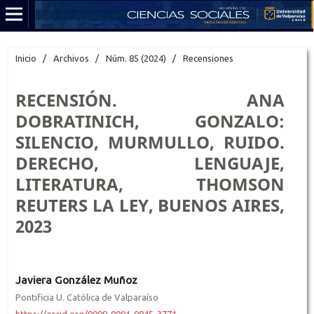
Inicio
/
Archivos
/
Núm. 85 (2024)
/
Recensiones
RECENSIÓN. ANA
DOBRATINICH, GONZALO:
SILENCIO, MURMULLO, RUIDO.
DERECHO, LENGUAJE,
LITERATURA, THOMSON
REUTERS LA LEY, BUENOS AIRES,
2023
Javiera González Muñoz
Pontificia U. Católica de Valparaíso
https://orcid.org/0009-0001-0845-3771