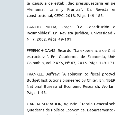
la cláusula de estabilidad presupuestaria en p
Alemania, Italia y Francia”. En: Revista 
constitucional, CEPC, 2013. Págs. 149-188.
CANCIO MELIÁ, Jorge: “La Constitución e
incumplibles”. En: Revista jurídica, Universid
Nº 7, 2002. Págs. 49-101.
FFRENCH-DAVIS, Ricardo: “La experiencia de Chile
estructural”. En: Cuadernos de Economía, Uni
Colombia, vol. XXXV, Nº 67, 2016. Págs. 149-171
FRANKEL, Jeffrey: “A solution to fiscal procycli
Budget Institutions pioneered by Chile”. En: NBE
National Bureau of Economic Research, Workin
Págs. 1-48.
GARCIA SERRADOR, Agustín: “Teoría General sobre
Quaderns de Política Econòmica, Departamento 