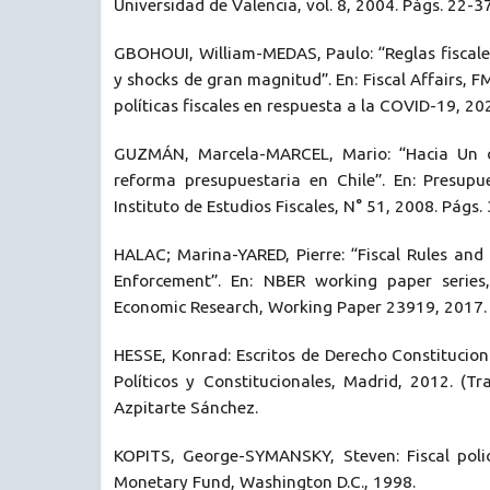
Universidad de Valencia, vol. 8, 2004. Págs. 22-37
GBOHOUI, William-MEDAS, Paulo: “Reglas fiscale
y shocks de gran magnitud”. En: Fiscal Affairs, FM
políticas fiscales en respuesta a la COVID-19, 202
GUZMÁN, Marcela-MARCEL, Mario: “Hacia Un cí
reforma presupuestaria en Chile”. En: Presupu
Instituto de Estudios Fiscales, N° 51, 2008. Págs.
HALAC; Marina-YARED, Pierre: “Fiscal Rules and 
Enforcement”. En: NBER working paper series
Economic Research, Working Paper 23919, 2017. 
HESSE, Konrad: Escritos de Derecho Constitucion
Políticos y Constitucionales, Madrid, 2012. (Tra
Azpitarte Sánchez.
KOPITS, George-SYMANSKY, Steven: Fiscal policy
Monetary Fund, Washington D.C., 1998.