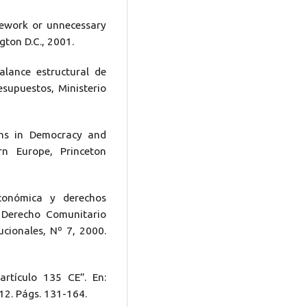
amework or unnecessary
ton D.C., 2001.
balance estructural de
esupuestos, Ministerio
ons in Democracy and
n Europe, Princeton
conómica y derechos
e Derecho Comunitario
ucionales, Nº 7, 2000.
rtículo 135 CE”. En:
012. Págs. 131-164.