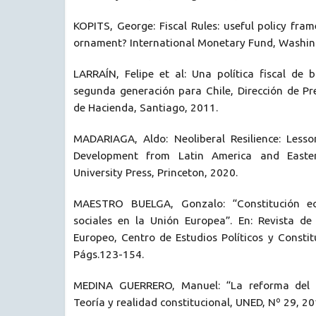
KOPITS, George: Fiscal Rules: useful policy fr
ornament? International Monetary Fund, Washing
LARRAÍN, Felipe et al: Una política fiscal de 
segunda generación para Chile, Dirección de Pr
de Hacienda, Santiago, 2011.
MADARIAGA, Aldo: Neoliberal Resilience: Less
Development from Latin America and Easter
University Press, Princeton, 2020.
MAESTRO BUELGA, Gonzalo: “Constitución e
sociales en la Unión Europea”. En: Revista d
Europeo, Centro de Estudios Políticos y Constit
Págs.123-154.
MEDINA GUERRERO, Manuel: “La reforma del a
Teoría y realidad constitucional, UNED, Nº 29, 2