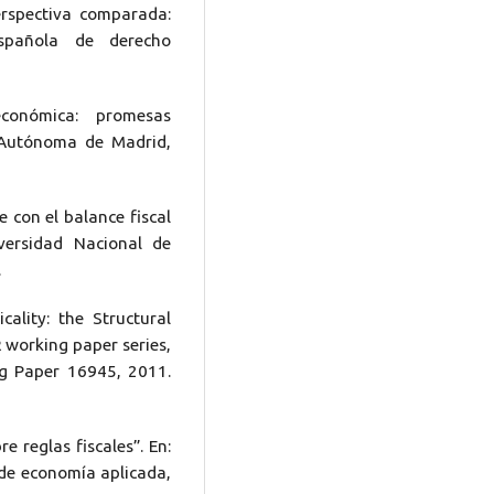
erspectiva comparada:
española de derecho
conómica: promesas
ad Autónoma de Madrid,
 con el balance fiscal
versidad Nacional de
.
cality: the Structural
R working paper series,
g Paper 16945, 2011.
 reglas fiscales”. En:
de economía aplicada,