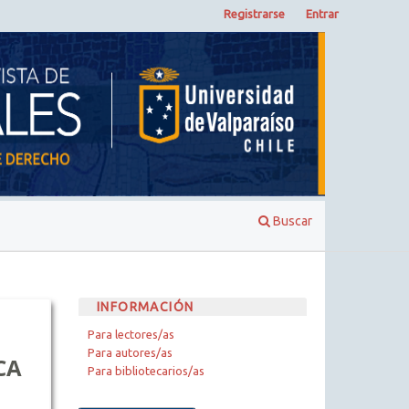
Registrarse
Entrar
Buscar
INFORMACIÓN
Para lectores/as
Para autores/as
CA
Para bibliotecarios/as