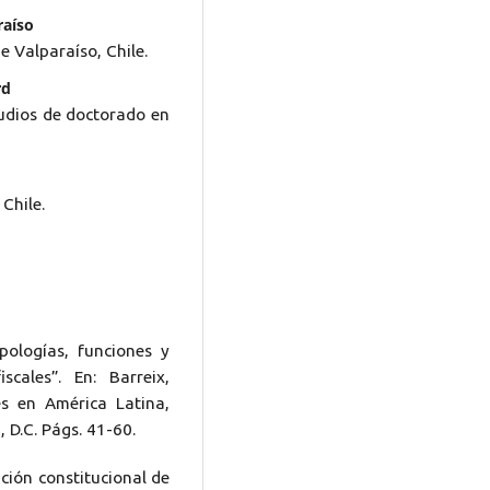
raíso
e Valparaíso, Chile.
rd
udios de doctorado en
Chile.
ipologías, funciones y
scales”. En: Barreix,
tes en América Latina,
 D.C. Págs. 41-60.
ción constitucional de