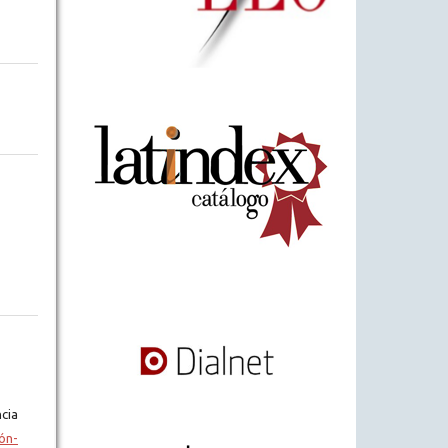
cia
ón-