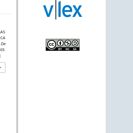
LAS
ICA
 De
3.
1