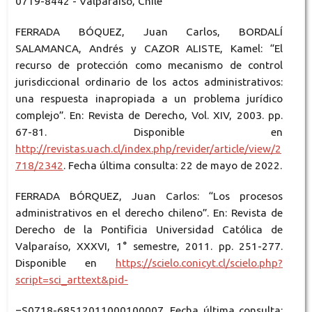
0719-8442 - Valparaíso, Chile
FERRADA BÓQUEZ, Juan Carlos, BORDALÍ
SALAMANCA, Andrés y CAZOR ALISTE, Kamel: “El
recurso de protección como mecanismo de control
jurisdiccional ordinario de los actos administrativos:
una respuesta inapropiada a un problema jurídico
complejo”. En: Revista de Derecho, Vol. XIV, 2003. pp.
67-81. Disponible en
http://revistas.uach.cl/index.php/revider/article/view/2
718/2342
. Fecha última consulta: 22 de mayo de 2022.
FERRADA BÓRQUEZ, Juan Carlos: “Los procesos
administrativos en el derecho chileno”. En: Revista de
Derecho de la Pontificia Universidad Católica de
Valparaíso, XXXVI, 1° semestre, 2011. pp. 251-277.
Disponible en
https://scielo.conicyt.cl/scielo.php?
script=sci_arttext&pid-
=S0718-68512011000100007. Fecha última consulta: