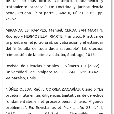
de las pruebas ilícitas. Concepto, fundamento y
tratamiento procesal”. En: Doctrina y jurisprudencia
penal, Prueba ilícita parte I, Año 6, N° 21, 2015. pp.
21-52.
MIRANDA ESTRAMPES, Manuel, CERDA SAN MARTÍN,
Rodrigo y HERMOSILLA IRIARTE, Francisco: Práctica de
la prueba en el juicio oral, su valoración y el estándar
del “más allá de toda duda razonable”, Librotecnia,
reimpresión de la primera edición, Santiago, 2016.
Revista de Ciencias Sociales - Número 80 (2022) -
Universidad de Valparaíso - ISSN 0719-8442 -
Valparaíso, Chile
NÚÑEZ OJEDA, Raúl y CORREA ZACARÍAS, Claudio: “La
prueba ilícita en las diligencias limitativas de derechos
fundamentales en el proceso penal chileno. Algunos
problemas”. En: Revista Ius et Praxis, año 23, N° 1,
2017, pp. 195-246. Disponible en