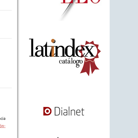
cia
ón-