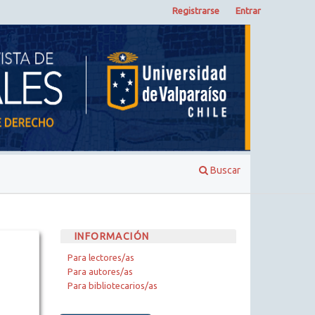
Registrarse
Entrar
Buscar
INFORMACIÓN
Para lectores/as
Para autores/as
Para bibliotecarios/as