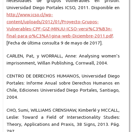
necesidades de grupos vulnerables en prisión.
Universidad Diego Portales ICSO, 2011. Disponible en
http://www.icso.cl/wp-
content/uploads/2012/01/Proyecto-Grupos-
Vulnerables-CPF-GIZ-MINJU-ICSO-versi%C3%B3n-
final-para-p%C3%A1gina-web-Diciembre-2011.pdf
.
[Fecha de última consulta 9 de mayo de 2017].
CARLEN, Pat, y WORRALL, Anne: Analysing women’s
imprisonment, Willan Publishing, Cornwall, 2004.
CENTRO DE DERECHOS HUMANOS, Universidad Diego
Portales: Informe Anual sobre Derechos Humanos en
Chile, Ediciones Universidad Diego Portales, Santiago,
2004.
CHO, Sumi, WILLIAMS CRENSHAW, Kimberlé y MCCALL,
Leslie: Toward a Field of Intersectionality Studies:
Theory, Applications and Praxis, 38 Signs, 2013. Pág.
797.