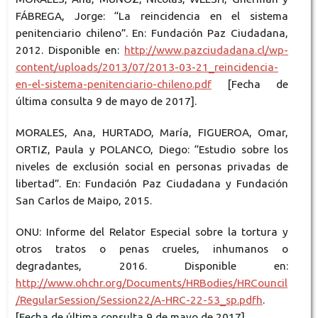
FÁBREGA, Jorge: “La reincidencia en el sistema
penitenciario chileno”. En: Fundación Paz Ciudadana,
2012. Disponible en:
http://www.pazciudadana.cl/wp-
content/uploads/2013/07/2013-03-21_reincidencia-
en-el-sistema-penitenciario-chileno.pdf
[Fecha de
última consulta 9 de mayo de 2017].
MORALES, Ana, HURTADO, María, FIGUEROA, Omar,
ORTIZ, Paula y POLANCO, Diego: “Estudio sobre los
niveles de exclusión social en personas privadas de
libertad”. En: Fundación Paz Ciudadana y Fundación
San Carlos de Maipo, 2015.
ONU: Informe del Relator Especial sobre la tortura y
otros tratos o penas crueles, inhumanos o
degradantes, 2016. Disponible en:
http://www.ohchr.org/Documents/HRBodies/HRCouncil
/RegularSession/Session22/A-HRC-22-53_sp.pdfh
.
[Fecha de última consulta 9 de mayo de 2017].