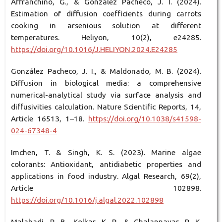
Affranchino, G., & González Pacheco, J. I. (2024).
Estimation of diffusion coefficients during carrots
cooking in arsenious solution at different
temperatures. Heliyon, 10(2), e24285.
https://doi.org/10.1016/J.HELIYON.2024.E24285
González Pacheco, J. I., & Maldonado, M. B. (2024).
Diffusion in biological media: a comprehensive
numerical-analytical study via surface analysis and
diffusivities calculation. Nature Scientific Reports, 14,
Article 16513, 1–18.
https://doi.org/10.1038/s41598-
024-67348-4
Imchen, T. & Singh, K. S. (2023). Marine algae
colorants: Antioxidant, antidiabetic properties and
applications in food industry. Algal Research, 69(2),
Article 102898.
https://doi.org/10.1016/j.algal.2022.102898
Malabadi, R. B., Kolkar, K. P., & Chalannavar, R. K.