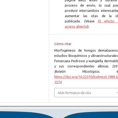
página web) antes y durante
proceso de envío, lo cual pu
producir intercambios interesante
aumentar las citas de la o
publicada. (Véase
El efecto 
acceso abierto
).
Cómo citar
Morfogénesis de hongos dematiaceos
estudios Bioquímicos y ultraestructurale
fonsecaea Pedrosoi y wangiella dermatiti
y sus correspondientes albinas. (201
Boletín Micológico
,
4
https://doi.org/10.22370/bolmicol.1989.4.
1574
Más formatos de cita