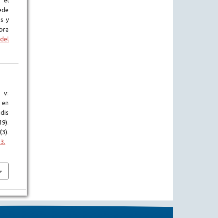
 el
ede
s y
bra
del
 v:
s en
dis
9).
(3).
3.