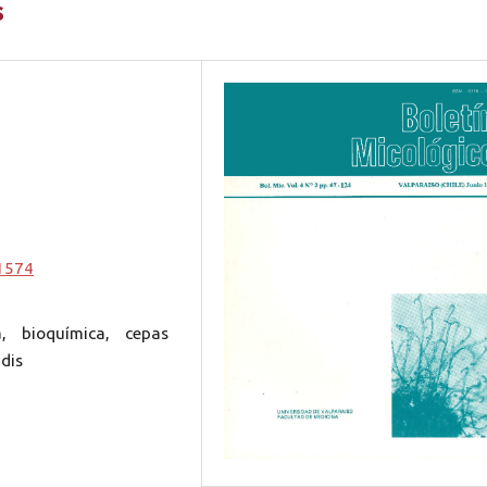
s
.1574
a, bioquímica, cepas
dis