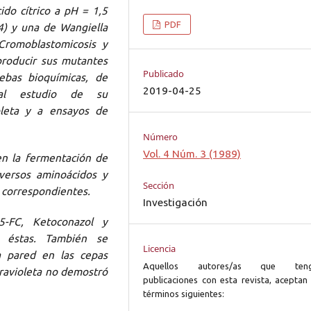
ido cítrico a pH = 1,5
PDF
) y una de Wangiella
Cromoblastomicosis y
producir sus mutantes
Publicado
ebas bioquímicas, de
2019-04-25
, al estudio de su
ioleta y a ensayos de
Número
Vol. 4 Núm. 3 (1989)
 en la fermentación de
iversos aminoácidos y
Sección
s correspondientes.
Investigación
 5-FC, Ketoconazol y
e éstas. También se
Licencia
a pared en las cepas
Aquellos autores/as que ten
ltravioleta no demostró
publicaciones con esta revista, aceptan 
términos siguientes: