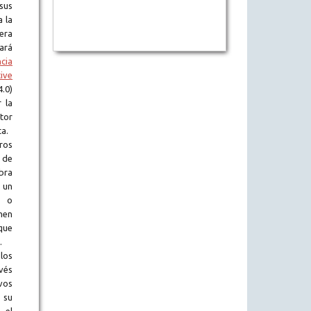
sus
a la
era
tará
ncia
ive
.0)
 la
tor
ta.
ros
 de
obra
 un
l o
en
que
.
los
vés
vos
 su