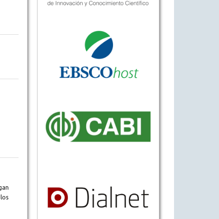
gan
los