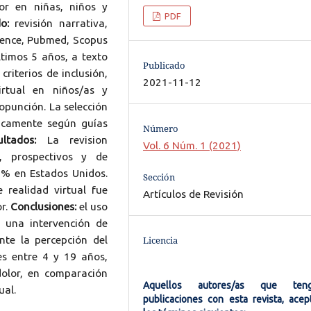
lor en niñas, niños y
PDF
do:
revisión narrativa,
cience, Pubmed, Scopus
ltimos 5 años, a texto
Publicado
riterios de inclusión,
2021-11-12
irtual en niños/as y
opunción. La selección
íticamente según guías
Número
ultados:
La revision
Vol. 6 Núm. 1 (2021)
s, prospectivos y de
3% en Estados Unidos.
Sección
 realidad virtual fue
Artículos de Revisión
or.
Conclusiones:
el uso
s una intervención de
ente la percepción del
Licencia
es entre 4 y 19 años,
olor, en comparación
Aquellos autores/as que ten
ual.
publicaciones con esta revista, acep