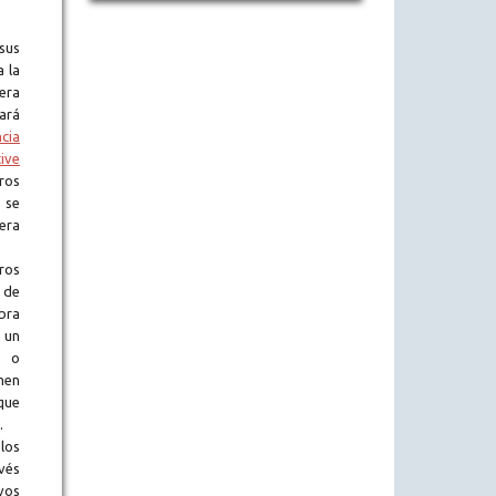
sus
a la
era
tará
ncia
ive
ros
 se
era
ros
 de
obra
 un
l o
en
que
.
los
vés
vos