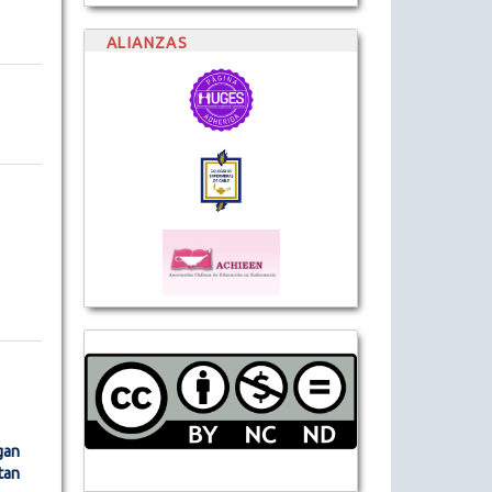
ALIANZAS
gan
tan