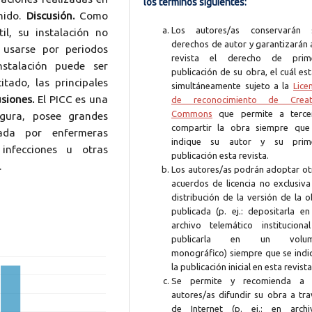
los términos siguientes:
nido.
Discusión.
Como
Los autores/as conservarán 
il, su instalación no
derechos de autor y garantizarán 
 usarse por periodos
revista el derecho de prim
nstalación puede ser
publicación de su obra, el cuál es
tado, las principales
simultáneamente sujeto a la
Lice
siones.
El PICC es una
de reconocimiento de Creat
Commons
que permite a terce
egura, posee grandes
compartir la obra siempre que
uada por enfermeras
indique su autor y su prim
infecciones u otras
publicación esta revista.
.
Los autores/as podrán adoptar ot
acuerdos de licencia no exclusiva
distribución de la versión de la 
publicada (p. ej.: depositarla en
archivo telemático instituciona
publicarla en un volum
monográfico) siempre que se indi
la publicación inicial en esta revista
Se permite y recomienda a 
autores/as difundir su obra a tra
de Internet (p. ej.: en archi