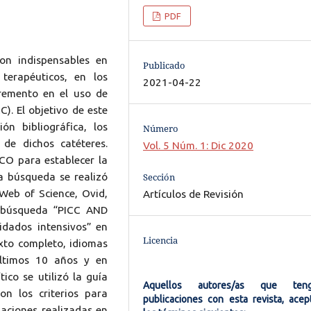
PDF
on indispensables en
Publicado
 terapéuticos, en los
2021-04-22
remento en el uso de
C). El objetivo de este
ión bibliográfica, los
Número
 de dichos catéteres.
Vol. 5 Núm. 1: Dic 2020
ICO para establecer la
Sección
La búsqueda se realizó
Web of Science, Ovid,
Artículos de Revisión
e búsqueda “PICC AND
idados intensivos” en
Licencia
texto completo, idiomas
últimos 10 años y en
tico se utilizó la guía
Aquellos autores/as que ten
on los criterios para
publicaciones con esta revista, acep
gaciones realizadas en