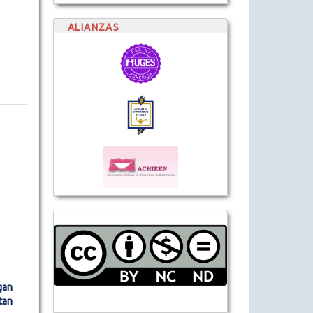
ALIANZAS
gan
tan