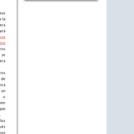
sus
a la
era
tará
ncia
ive
ros
 se
era
ros
 de
obra
 un
l o
en
que
.
los
vés
vos