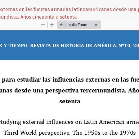
 externas en las fuerzas armadas latinoamericanas desde una 
undista. Años cincuenta a setenta