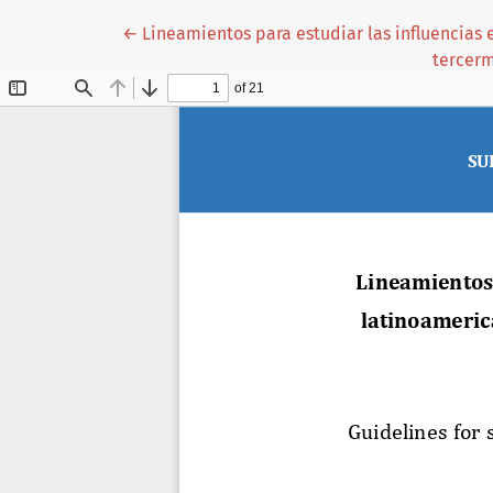
Volver a los detalles del artículo
←
Lineamientos para estudiar las influencias
tercerm