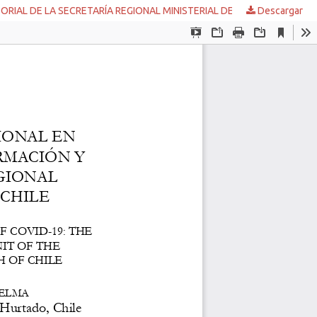
Descargar
INNOVACIÓN Y COLABORACIÓN INTERINSTITUCIONAL EN TIEMPOS DE COVID-19: EL CASO DE UNIDAD INFORMACIÓN Y GESTIÓN TERRITORIAL DE LA SECRETARÍA REGIONAL MINISTERIAL DE SALUD METROPOLITANA DE CHILE