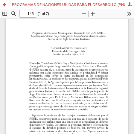
PROGRAMAS DE NACIONES UNIDAS PARA EL DESARROLLO (PNUD). (2014). CIUDADANÍA POLÍTICA: VOZ Y PARTICIPACIÓN CIUDADANA EN AMÉRICA LATINA. BUENOS AIRES: SIGLO VEINTIUNO EDITORES