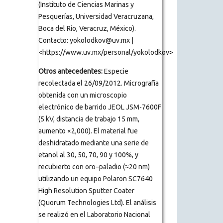
(Instituto de Ciencias Marinas y
Pesquerías, Universidad Veracruzana,
Boca del Río, Veracruz, México).
Contacto: yokolodkov@uv.mx |
<https://www.uv.mx/personal/yokolodkov>
Otros antecedentes:
Especie
recolectada el 26/09/2012. Micrografía
obtenida con un microscopio
electrónico de barrido JEOL JSM-7600F
(5 kV, distancia de trabajo 15 mm,
aumento ×2,000). El material fue
deshidratado mediante una serie de
etanol al 30, 50, 70, 90 y 100%, y
recubierto con oro–paladio (≈20 nm)
utilizando un equipo Polaron SC7640
High Resolution Sputter Coater
(Quorum Technologies Ltd). El análisis
se realizó en el Laboratorio Nacional