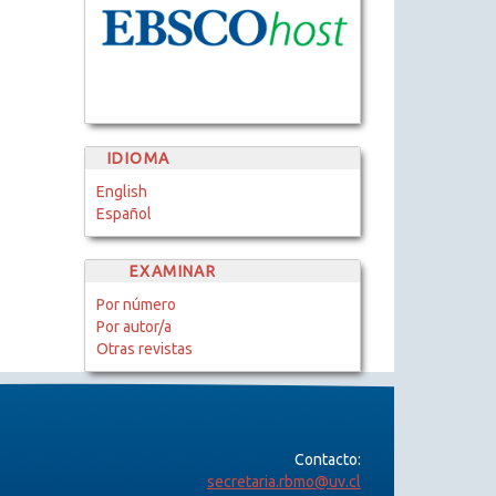
IDIOMA
English
Español
EXAMINAR
Por número
Por autor/a
Otras revistas
Contacto:
secretaria.rbmo@uv.cl