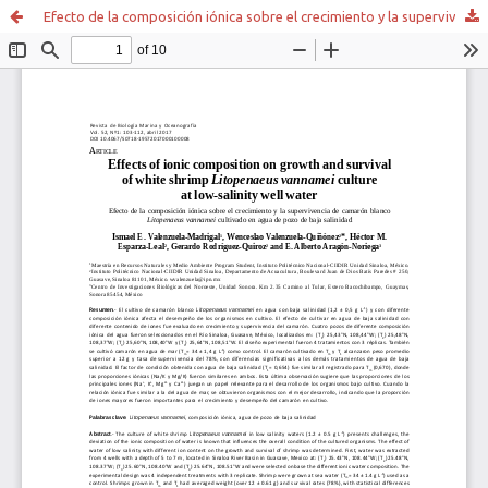
Efecto de la composición iónica sobre el crecimiento y la supervivencia de camarón blanco Litopenaeus vannamei cultivado en agua de pozo de baja salinidad