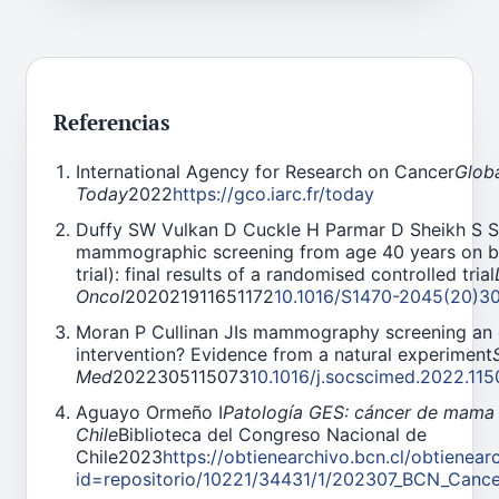
Referencias
International Agency for Research on Cancer
Glob
Today
2022
https://gco.iarc.fr/today
Duffy SW Vulkan D Cuckle H Parmar D Sheikh S S
mammographic screening from age 40 years on br
trial): final results of a randomised controlled trial
Oncol
202021911651172
10.1016/S1470-2045(20)3
Moran P Cullinan JIs mammography screening an e
intervention? Evidence from a natural experiment
Med
2022305115073
10.1016/j.socscimed.2022.11
Aguayo Ormeño I
Patología GES: cáncer de mama
Chile
Biblioteca del Congreso Nacional de
Chile2023
https://obtienearchivo.bcn.cl/obtienear
id=repositorio/10221/34431/1/202307_BCN_Canc