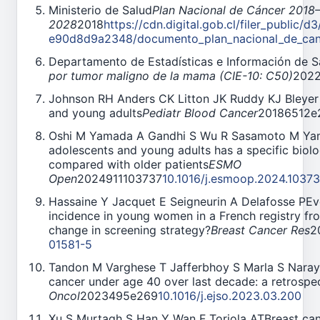
Ministerio de Salud
Plan Nacional de Cáncer 2018
2028
2018
https://cdn.digital.gob.cl/filer_public
e90d8d9a2348/documento_plan_nacional_de_can
Departamento de Estadísticas e Información de S
por tumor maligno de la mama (CIE-10: C50)
202
Johnson RH Anders CK Litton JK Ruddy KJ Bleyer 
and young adults
Pediatr Blood Cancer
20186512e
Oshi M Yamada A Gandhi S Wu R Sasamoto M Yam
adolescents and young adults has a specific bio
compared with older patients
ESMO
Open
2024911103737
10.1016/j.esmoop.2024.1037
Hassaine Y Jacquet E Seigneurin A Delafosse PEvo
incidence in young women in a French registry fr
change in screening strategy?
Breast Cancer Res
2
01581-5
Tandon M Varghese T Jafferbhoy S Marla S Nara
cancer under age 40 over last decade: a retrospec
Oncol
2023495e269
10.1016/j.ejso.2023.03.200
Xu S Murtagh S Han Y Wan F Toriola ATBreast ca