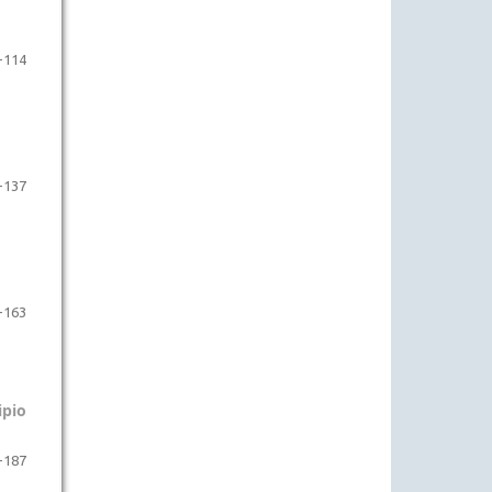
-114
-137
-163
ipio
-187