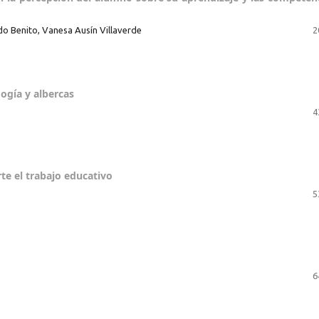
do Benito, Vanesa Ausín Villaverde
2
gogía y albercas
4
te el trabajo educativo
5
6