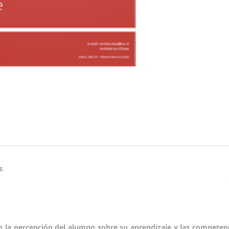
s
n la percepción del alumno sobre su aprendizaje y las competen