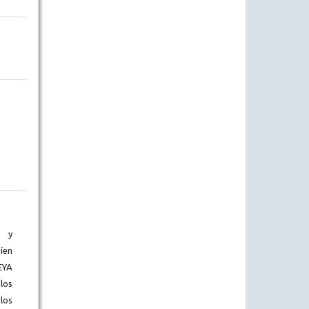
) y
íen
EYA
los
los