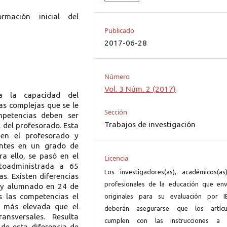
rmación inicial del
Publicado
2017-06-28
Número
Vol. 3 Núm. 2 (2017)
a la capacidad del
as complejas que se le
Sección
mpetencias deben ser
Trabajos de investigación
l del profesorado. Esta
ben el profesorado y
entes en un grado de
ra ello, se pasó en el
Licencia
toadministrada a 65
Los investigadores(as), académicos(as
s. Existen diferencias
profesionales de la educación que env
o y alumnado en 24 de
s las competencias el
originales para su evaluación por I
 más elevada que el
deberán asegurarse que los artícu
nsversales. Resulta
cumplen con las instrucciones a 
de esta diferencia de