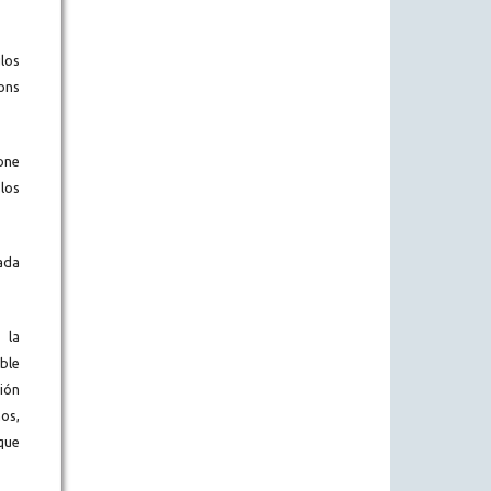
los
ons
one
los
ada
 la
ble
ión
os,
que