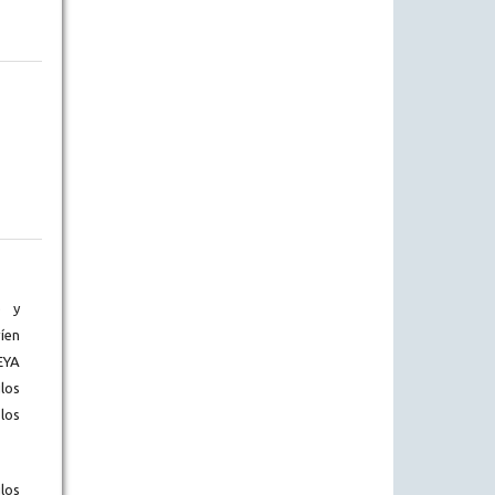
) y
íen
EYA
los
los
los