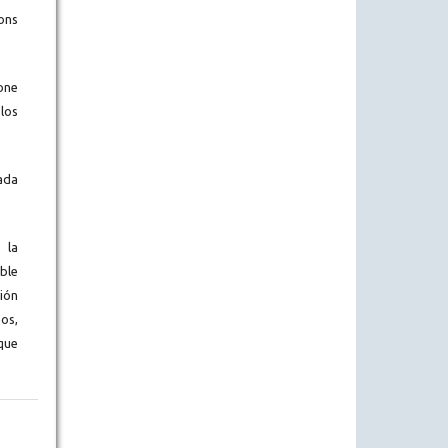
ons
one
los
ada
 la
ble
ión
os,
que