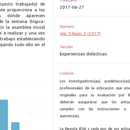
Publicado
oyecto trabajado) de
2017-06-27
nte proporciona a los
as donde aparecen
de la semana (lógica-
Número
 En la asamblea inicial
s a realizar y una vez
Vol. 3 Núm. 2 (2017)
 trabajo estableciendo
ejando todo ello en el
Sección
Experiencias didácticas
Licencia
Los investigadores(as), académicos(as
profesionales de la educación que env
originales para su evaluación por I
deberán asegurarse que los artícu
cumplen con las instrucciones a 
autores(as).
La Revista IEYA y cada uno de sus artícu