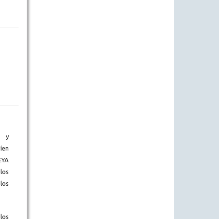
) y
íen
EYA
los
los
los