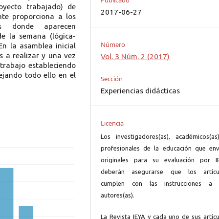
Publicado
oyecto trabajado) de
2017-06-27
nte proporciona a los
as donde aparecen
de la semana (lógica-
Número
 En la asamblea inicial
s a realizar y una vez
Vol. 3 Núm. 2 (2017)
 trabajo estableciendo
ejando todo ello en el
Sección
Experiencias didácticas
Licencia
Los investigadores(as), académicos(as
profesionales de la educación que env
originales para su evaluación por I
deberán asegurarse que los artícu
cumplen con las instrucciones a 
autores(as).
La Revista IEYA y cada uno de sus artícu