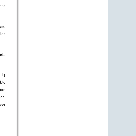
ons
one
los
ada
 la
ble
ión
os,
que