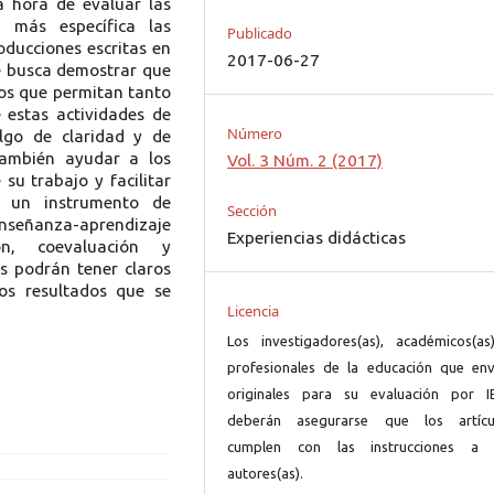
la hora de evaluar las
 más específica las
Publicado
roducciones escritas en
2017-06-27
se busca demostrar que
isos que permitan tanto
 estas actividades de
Número
algo de claridad y de
 también ayudar a los
Vol. 3 Núm. 2 (2017)
su trabajo y facilitar
e un instrumento de
Sección
enseñanza-aprendizaje
Experiencias didácticas
n, coevaluación y
s podrán tener claros
os resultados que se
Licencia
Los investigadores(as), académicos(as
profesionales de la educación que env
originales para su evaluación por I
deberán asegurarse que los artícu
cumplen con las instrucciones a 
autores(as).