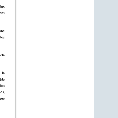
los
ons
one
los
ada
 la
ble
ión
os,
que