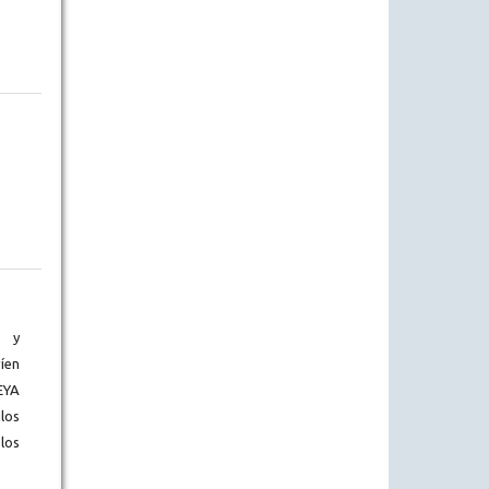
) y
íen
EYA
los
los