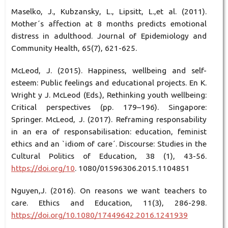
Maselko, J., Kubzansky, L., Lipsitt, L.,et al. (2011).
Mother´s affection at 8 months predicts emotional
distress in adulthood. Journal of Epidemiology and
Community Health, 65(7), 621-625.
McLeod, J. (2015). Happiness, wellbeing and self-
esteem: Public feelings and educational projects. En K.
Wright y J. McLeod (Eds.), Rethinking youth wellbeing:
Critical perspectives (pp. 179–196). Singapore:
Springer. McLeod, J. (2017). Reframing responsability
in an era of responsabilisation: education, feminist
ethics and an `idiom of care´. Discourse: Studies in the
Cultural Politics of Education, 38 (1), 43-56.
https://doi.org/10
. 1080/01596306.2015.1104851
Nguyen,J. (2016). On reasons we want teachers to
care. Ethics and Education, 11(3), 286-298.
https://doi.org/10.1080/17449642.2016.1241939