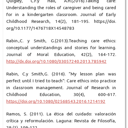
Quigley, C.F.y Hall, A.H.(2016).Taking care:
Understanding the roles of caregiver and being cared
for in a kindergarten classroom. Journal of Early
Childhood Research, 14(2), 181-195. https://doi.
org/10.1177/1476718X14548783
Rabin.,C. y Smith, G.(2013).Teaching care ethics:
conceptual understandings and stories for learning.
Journal of Moral Education, 42(2), 164-172.
http://dx.doi.org/10.1080/03057240.2013.785942
Rabin, C.y Smith,G. (2016). “My lesson plan was
perfect until I tried to teach”: Care ethics into practice
in classroom management. Journal of Research in
Childhood Education, 30(4), 600-617.
https://doi.org/10.1080/02568543.2016.1214192
Ramos, S. (2011). La ética del cuidado: valoración
crítica y reformulación. Laguna: Revista de Filosofía,
29 (1), 109-122.