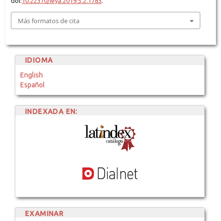
doi:
10.22370/ieya.2019.5.2.1783
.
Más formatos de cita
IDIOMA
English
Español
INDEXADA EN:
EXAMINAR