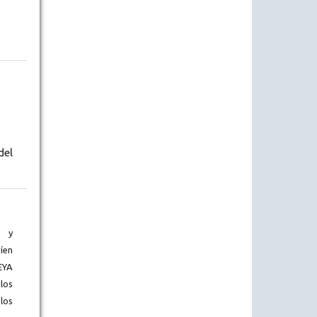
del
) y
íen
EYA
los
los