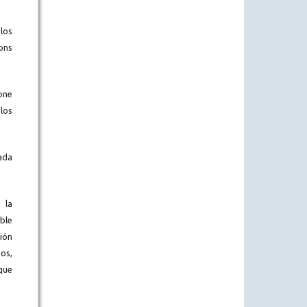
los
ons
one
los
ada
 la
ble
ión
os,
que